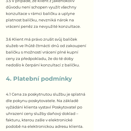
3.5 V případě, že klient z jakéhokoliv
důvodu není schopen využít všechny
konzultace v rámci balíčku a uplyne
platnost balíčku, nevzniká nárok na
vrácení peněz za nevyužité konzultace.
3.6 Klient má právo zrušit svůj balíček
služeb ve lhůtě čtrnácti dnů od zakoupení
balíčku s možností vrácení plné kupní
ceny za předpokladu, že do té doby
nedošlo k čerpání konzultací z balíčku.
4. Platební podmínky
4.1 Cena za poskytnutou službu je splatná
dle pokynu poskytovatele. Na základě
vyžádání klienta vystaví Poskytovatel po
uhrazení ceny služby daňový doklad –
fakturu, kterou zašle v elektronické
podobě na elektronickou adresu klienta.