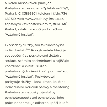
Nikolou Rusnákovou (dále jen
Poskytovatel), se sídlem Opletalova 917/9,
Praha 1, IČ:
03896901
, telefonní číslo:
734
682 519
, web:
www.vztahovy-insitut.cz
,
zapsaným v živnostenském rejstříku MÚ
Praha 1, a dalšími kouči pod značkou
“Vztahový Institut”.
1.2 Všechny služby jsou fakturovány na
individuální IČO Poskytovatele, který je
zodpovědný za poskytování služeb v
souladu s těmito podmínkami a zajišťuje
koordinaci a kvalitu služeb
poskytovaných všemi kouči pod značkou
“Vztahový Institut”. Poskytovatel
poskytuje služby – konzultace, koučink
individuální, koučink párový a mentoring.
Poskytovatel neposkytuje služby
psychoterapeuta ani psychologa, jeho
práce nenahrazuje odbornou péči lékaře.