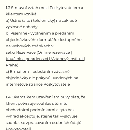
1.3 Smluvní vztah mezi Poskytovatelem a
klientem vzniká:
a) Ústně (a to i telefonicky) na základě
výslovné dohody
b) Písemně - vyplněním a předáním
objednávkového formuláře dostupného
na webových stránkách v
sekci
Rezervace
(
Online rezervace |
Koučink a poradenství | Vztahový Institut |
Praha
)
c) E-mailem – odesláním závazné
objednávky dle pokynů uvedených na
internetové stránce Poskytovatele
1.4 Okamžikem uzavření smlouvy platí, že
klient potvrzuje souhlas s těmito
obchodními podmínkami a tyto bez
výhrad akceptuje, stejně tak vyslovuje
souhlas se zpracováním osobních údajů
Poskytovateli.