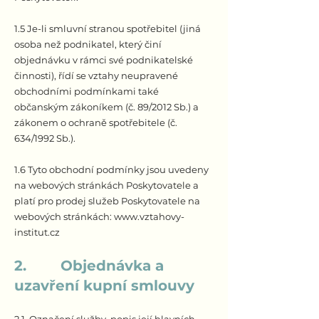
1.5 Je-li smluvní stranou spotřebitel (jiná
osoba než podnikatel, který činí
objednávku v rámci své podnikatelské
činnosti), řídí se vztahy neupravené
obchodními podmínkami také
občanským zákoníkem (č. 89/2012 Sb.) a
zákonem o ochraně spotřebitele (č.
634/1992 Sb.).
1.6 Tyto obchodní podmínky jsou uvedeny
na webových stránkách Poskytovatele a
platí pro prodej služeb Poskytovatele na
webových stránkách:
www.vztahovy-
institut.cz
2. Objednávka a
uzavření kupní smlouvy
2.1. Označení služby, popis její hlavních