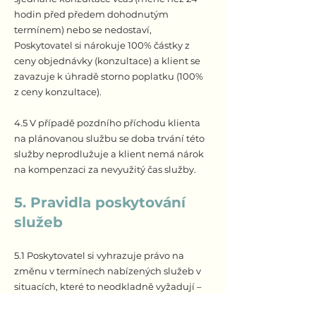
hodin před předem dohodnutým
termínem) nebo se nedostaví,
Poskytovatel si nárokuje 100% částky z
ceny objednávky (konzultace) a klient se
zavazuje k úhradě storno poplatku (100%
z ceny konzultace).
4.5 V případě pozdního příchodu klienta
na plánovanou službu se doba trvání této
služby neprodlužuje a klient nemá nárok
na kompenzaci za nevyužitý čas služby.
5. Pravidla poskytování
služeb
5.1 Poskytovatel si vyhrazuje právo na
změnu v termínech nabízených služeb v
situacích, které to neodkladně vyžadují –
např. onemocnění Poskytovatele, poruchy