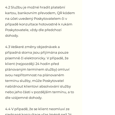
4.2 Službu je možné hradit platební
kartou, bankovním převodem, QR kódem
na účet uvedený Poskytovatelem či v
případě konzultace hotovostně k rukám
Poskytovatele, vždy dle předchozí
dohody.
4.3 Veškeré změny objednávek a
případná storna jsou přijímána pouze
písemně či elektronicky. V případě, že
klient (nejpozději 24 hodin před
plánovaným termínem služby) omluví
svou nepřítomnost na plánovaném
termínu služby, může Poskytovatel
nabídnout klientovi absolvování služby
nebo jeho části v pozdějším termínu, a to
dle vzájemné dohody.
4.4 V případě, že se klient neomluví ze
sjednané konzultace včas (méně než 24