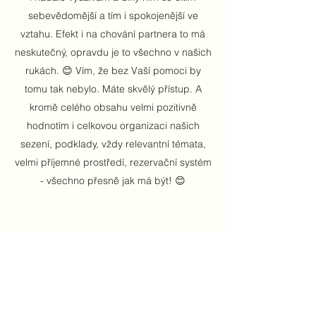
sebevědomější a tím i spokojenější ve
vztahu. Efekt i na chování partnera to má
neskutečný, opravdu je to všechno v našich
rukách. 😊 Vím, že bez Vaší pomoci by
tomu tak nebylo. Máte skvělý přístup. A
kromě celého obsahu velmi pozitivně
hodnotím i celkovou organizaci našich
sezení, podklady, vždy relevantní témata,
velmi příjemné prostředí, rezervační systém
- všechno přesně jak má být! 😊
Nikol, sezení s Vámi mi opravdu otáčejí
vnímání a v životě se mi věci nastavují jinak.
Jsem opravdu moc ráda, že mě to k Vám
dovedlo. I když věci nejsou dokonalé, vidím