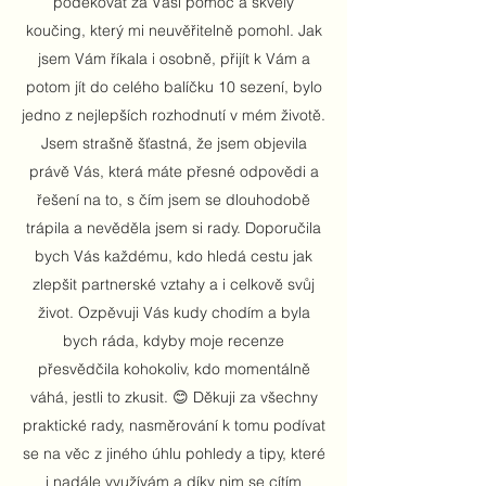
poděkovat za Vaší pomoc a skvělý
koučing, který mi neuvěřitelně pomohl. Jak
jsem Vám říkala i osobně, přijít k Vám a
potom jít do celého balíčku 10 sezení, bylo
jedno z nejlepších rozhodnutí v mém životě.
Jsem strašně šťastná, že jsem objevila
právě Vás, která máte přesné odpovědi a
řešení na to, s čím jsem se dlouhodobě
trápila a nevěděla jsem si rady. Doporučila
bych Vás každému, kdo hledá cestu jak
zlepšit partnerské vztahy a i celkově svůj
život. Ozpěvuji Vás kudy chodím a byla
bych ráda, kdyby moje recenze
přesvědčila kohokoliv, kdo momentálně
váhá, jestli to zkusit. 😊 Děkuji za všechny
praktické rady, nasměrování k tomu podívat
se na věc z jiného úhlu pohledy a tipy, které
i nadále využívám a díky nim se cítím