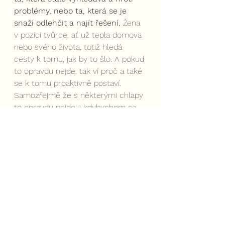
problémy, nebo ta, která se je 
snaží odlehčit a najít řešení. 
Žena 
v pozici tvůrce, ať už tepla domova 
nebo svého života, totiž hledá 
cesty k tomu, jak by to šlo. A pokud 
to opravdu nejde, tak ví proč a také 
se k tomu proaktivně postaví. 
Samozřejmě že s některými chlapy 
to opravdu nejde, i kdybychom se 
přeskočily. Proto tak často mluvím 
o partnerské kompatibilitě a výběru 
partnera.
A když jsme u výběru, co si tedy 
vybereš ty? Teplo domova nebo 
peklo z domova?
Pro odhalení, co je za tím, že se ti 