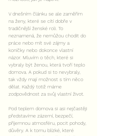
V dnešním článku se ale zaměřím 
na ženy, které se cítí dobře v 
tradičnější ženské roli. To 
neznamená, že nemůžou chodit do 
práce nebo mít své zájmy a 
koníčky nebo dokonce vlastní 
názor. Mluvím o těch, které si 
vybraly být ženou, která tvoří teplo 
domova. A pokud si to nevybraly, 
tak vždy mají možnost s tím něco 
dělat. Každý totiž máme 
zodpovědnost za svůj vlastní život.
Pod teplem domova si asi nejčastěji 
představíme zázemí, bezpečí, 
příjemnou atmosféru, pocit pohody, 
důvěry. A k tomu blízké, které 