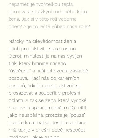
nepaměti je tvořitelkou tepla 
domova a strážkyní rodinného krbu 
žena. Jak si v této roli vedeme 
dnes? A je to ještě vůbec naše role?
Nároky na cílevědomost žen a 
jejich produktivitu stále rostou. 
Oproti minulosti je na nás vyvíjen 
tlak, který hranice našeho 
“úspěchu” a naší role zcela zásadně 
posouvá. Tlačí nás do kariérních 
posunů, řídících pozic, aktivně se 
prosazovat a soupeřit v profesní 
oblasti. A tak se žena, která vysoké 
pracovní aspirace nemá, může cítit 
jako neúspěšná, protože je “pouze” 
manželka a matka. Jestliže ambice 
má, tak je v dnešní době nespočet 
možností, jak je naplnit.