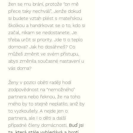
žen se mu brání, protože “on mě 
přece taky nechválí”. Jenže dokud 
si budete vztah plést s mateřskou 
školkou a handrkovat se o to, kdo si 
začal, nikam se nedostanete. Je 
třeba určit si priority. Jde ti o teplo 
domova? Jak ho dosáhneš? Co 
můžeš změnit ve svém přístupu, 
abys změnila současné nastavení u 
vás doma?
Ženy v pozici oběti raději hodí 
zodpovědnost na “nemožného” 
partnera nebo řeknou, že na toho 
mého by to stejně neplatilo, aniž by 
to vyzkoušely. A nejde jen o 
partnera, ale i o děti a další 
případné členy domácnosti. 
Buď jsi 
ta, která stále vyhledává a hrotí 