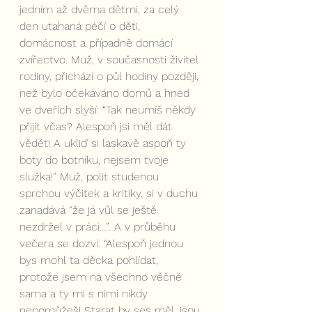
jedním až dvěma dětmi, za celý 
den utahaná péčí o děti, 
domácnost a případně domácí 
zvířectvo. Muž, v současnosti živitel 
rodiny, přichází o půl hodiny později, 
než bylo očekáváno domů a hned 
ve dveřích slyší: “Tak neumíš někdy 
přijít včas? Alespoň jsi měl dát 
vědět! A ukliď si laskavě aspoň ty 
boty do botníku, nejsem tvoje 
služka!” Muž, polit studenou 
sprchou výčitek a kritiky, si v duchu 
zanadává “že já vůl se ještě 
nezdržel v práci…”. A v průběhu 
večera se dozví: “Alespoň jednou 
bys mohl ta děcka pohlídat, 
protože jsem na všechno věčně 
sama a ty mi s nimi nikdy 
nepomůžeš! Starat by ses měl, jsou 