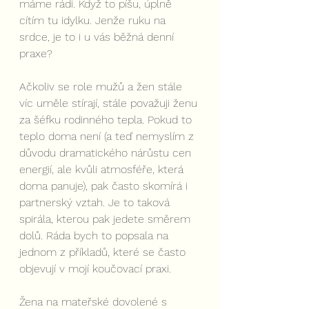
máme rádi. Když to píšu, úplně 
cítím tu idylku. Jenže ruku na 
srdce, je to i u vás běžná denní 
praxe?
Ačkoliv se role mužů a žen stále 
víc uměle stírají, stále považuji ženu 
za šéfku rodinného tepla. Pokud to 
teplo doma není (a teď nemyslím z 
důvodu dramatického nárůstu cen 
energií, ale kvůli atmosféře, která 
doma panuje), pak často skomírá i 
partnerský vztah. Je to taková 
spirála, kterou pak jedete směrem 
dolů. Ráda bych to popsala na 
jednom z příkladů, které se často 
objevují v mojí koučovací praxi.
Žena na mateřské dovolené s 