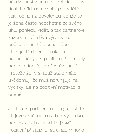
někdy musí v práci zdržet déle, aby 
dostali přidáno a mohli pak v létě 
vzít rodinu na dovolenou. Jenže to 
je žena často neochotna ze svého 
úhlu pohledu vidět, a tak partnerovi 
každou chvíli dává výchovnou 
čočku a neustále si na něco 
stěžuje. Partner se pak cítí 
nedoceněný a s pocitem, že jí nikdy 
není nic dobré, se přestává snažit. 
Protože ženy si totiž stále málo 
uvědomují, že muž nefunguje na 
výčitky, ale na pozitivní motivaci a 
ocenění!
Jestliže s partnerem funguješ stále 
stejným způsobem a bez výsledku, 
není čas na to zkusit to jinak? 
Pozitivní přístup funguje, ale mnoho 