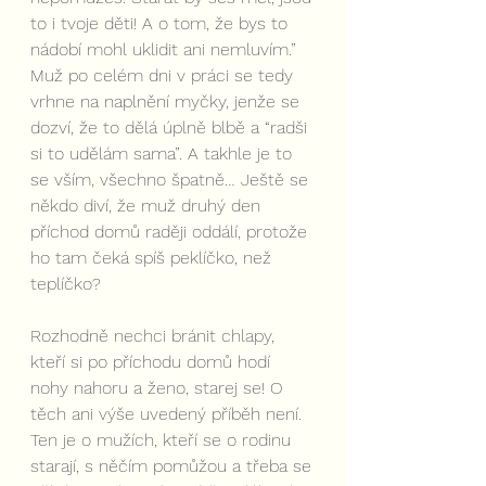
to i tvoje děti! A o tom, že bys to 
nádobí mohl uklidit ani nemluvím.” 
Muž po celém dni v práci se tedy 
vrhne na naplnění myčky, jenže se 
dozví, že to dělá úplně blbě a “radši 
si to udělám sama”. A takhle je to 
se vším, všechno špatně… Ještě se 
někdo diví, že muž druhý den 
příchod domů raději oddálí, protože 
ho tam čeká spíš peklíčko, než 
teplíčko?
Rozhodně nechci bránit chlapy, 
kteří si po příchodu domů hodí 
nohy nahoru a ženo, starej se! O 
těch ani výše uvedený příběh není. 
Ten je o mužích, kteří se o rodinu 
starají, s něčím pomůžou a třeba se 