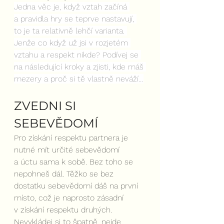
Jedna věc je, když vztah začíná 
a pravidla hry se teprve nastavují, 
to je ta relativně lehčí varianta. 
Jenže co když už jsi v rozjetém 
vztahu a respekt nikde? Podívej se 
na následující kroky a zjisti, kde máš 
mezery a proč si tě vlastně neváží…
ZVEDNI SI 
SEBEVĚDOMÍ
Pro získání respektu partnera je 
nutné mít určité sebevědomí 
a úctu sama k sobě. Bez toho se 
nepohneš dál. Těžko se bez 
dostatku sebevědomí dáš na první 
místo, což je naprosto zásadní 
v získání respektu druhých. 
Nevykládej si to špatně, nejde 