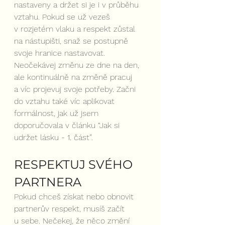
nastaveny a držet si je i v průběhu 
vztahu. Pokud se už vezeš 
v rozjetém vlaku a respekt zůstal 
na nástupišti, snaž se postupně 
svoje hranice nastavovat. 
Neočekávej změnu ze dne na den, 
ale kontinuálně na změně pracuj 
a víc projevuj svoje potřeby. Začni 
do vztahu také víc aplikovat 
formálnost, jak už jsem 
doporučovala v článku “Jak si 
udržet lásku - 1. část”.
RESPEKTUJ SVÉHO 
PARTNERA
Pokud chceš získat nebo obnovit 
partnerův respekt, musíš začít 
u sebe. Nečekej, že něco změní 