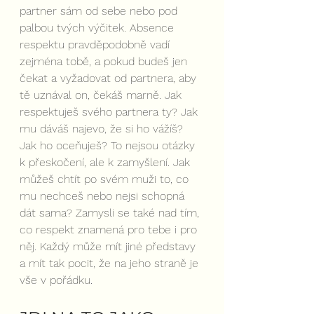
partner sám od sebe nebo pod 
palbou tvých výčitek. Absence 
respektu pravděpodobně vadí 
zejména tobě, a pokud budeš jen 
čekat a vyžadovat od partnera, aby 
tě uznával on, čekáš marně. Jak 
respektuješ svého partnera ty? Jak 
mu dáváš najevo, že si ho vážíš? 
Jak ho oceňuješ? To nejsou otázky 
k přeskočení, ale k zamyšlení. Jak 
můžeš chtít po svém muži to, co 
mu nechceš nebo nejsi schopná 
dát sama? Zamysli se také nad tím, 
co respekt znamená pro tebe i pro 
něj. Každý může mít jiné představy 
a mít tak pocit, že na jeho straně je 
vše v pořádku.