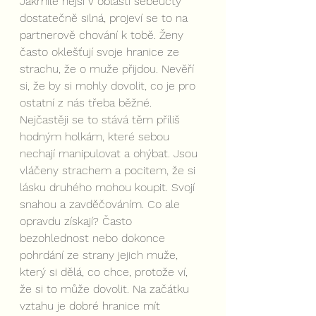
Jakmile nejsi v oblasti sebeúcty 
dostatečně silná, projeví se to na 
partnerově chování k tobě. Ženy 
často oklešťují svoje hranice ze 
strachu, že o muže přijdou. Nevěří 
si, že by si mohly dovolit, co je pro 
ostatní z nás třeba běžné. 
Nejčastěji se to stává těm příliš 
hodným holkám, které sebou 
nechají manipulovat a ohýbat. Jsou 
vláčeny strachem a pocitem, že si 
lásku druhého mohou koupit. Svojí 
snahou a zavděčováním. Co ale 
opravdu získají? Často 
bezohlednost nebo dokonce 
pohrdání ze strany jejich muže, 
který si dělá, co chce, protože ví, 
že si to může dovolit. Na začátku 
vztahu je dobré hranice mít 