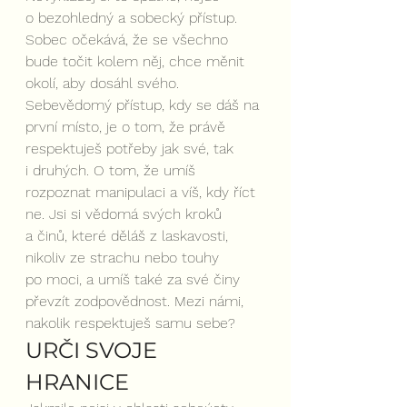
o bezohledný a sobecký přístup. 
Sobec očekává, že se všechno 
bude točit kolem něj, chce měnit 
okolí, aby dosáhl svého. 
Sebevědomý přístup, kdy se dáš na 
první místo, je o tom, že právě 
respektuješ potřeby jak své, tak 
i druhých. O tom, že umíš 
rozpoznat manipulaci a víš, kdy říct 
ne. Jsi si vědomá svých kroků 
a činů, které děláš z laskavosti, 
nikoliv ze strachu nebo touhy 
po moci, a umíš také za své činy 
převzít zodpovědnost. Mezi námi, 
nakolik respektuješ samu sebe?
URČI SVOJE 
HRANICE