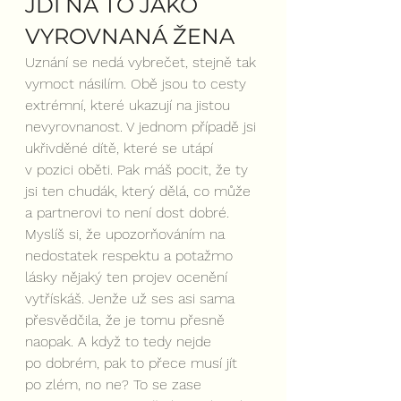
JDI NA TO JAKO 
VYROVNANÁ ŽENA
Uznání se nedá vybrečet, stejně tak 
vymoct násilím. Obě jsou to cesty 
extrémní, které ukazují na jistou 
nevyrovnanost. V jednom případě jsi 
ukřivděné dítě, které se utápí 
v pozici oběti. Pak máš pocit, že ty 
jsi ten chudák, který dělá, co může 
a partnerovi to není dost dobré. 
Myslíš si, že upozorňováním na 
nedostatek respektu a potažmo 
lásky nějaký ten projev ocenění 
vytřískáš. Jenže už ses asi sama 
přesvědčila, že je tomu přesně 
naopak. A když to tedy nejde 
po dobrém, pak to přece musí jít 
po zlém, no ne? To se zase 