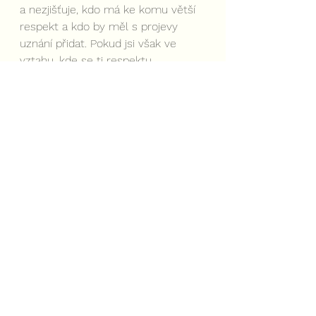
a nezjišťuje, kdo má ke komu větší 
respekt a kdo by měl s projevy 
uznání přidat. Pokud jsi však ve 
vztahu, kde se ti respektu 
nedostává, proč v takovém vztahu 
vlastně jsi? Bylo to někdy jinak? 
A co pro získání respektu partnera 
uděláš už dnes?
Tak jak to je?