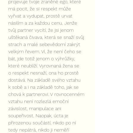
projevuje tvoje zraněné ego, které 
má pocit, že si respekt může 
vyřvat a vydupat, prostě urvat 
násilím a za každou cenu. Jenže 
tvůj partner vycítí, že jsi jenom 
uštěkaná čivava, která se snaží svůj 
strach a malé sebevědomí zakrýt 
velkým řevem. Ví, že není čeho se 
bát, jde totiž jenom o výhrůžky, 
které neublíží. Vyrovnaná žena se 
o respekt nesnaží, ona ho prostě 
dostává. Na základě svého vztahu 
k sobě a i na základě toho, jak se 
chová k partnerovi. V rovnocenném 
vztahu není rozlezlá emoční 
závislost, manipulace ani 
soupeřivost. Naopak, úcta je 
přirozenou součástí, nikdo po ní 
tedy nepátrá, nikdo ji neměří 