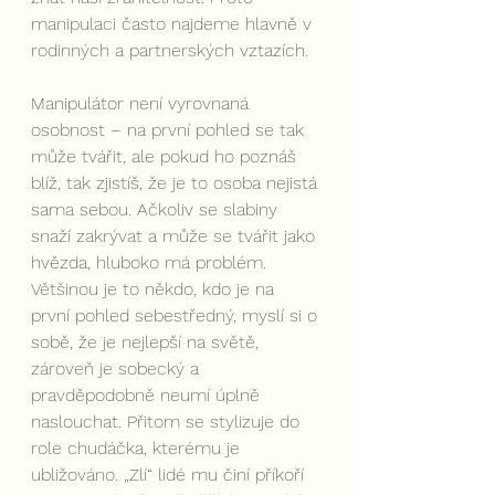
manipulaci často najdeme hlavně v 
rodinných a partnerských vztazích.
Manipulátor není vyrovnaná 
osobnost – na první pohled se tak 
může tvářit, ale pokud ho poznáš 
blíž, tak zjistíš, že je to osoba nejistá 
sama sebou. Ačkoliv se slabiny 
snaží zakrývat a může se tvářit jako 
hvězda, hluboko má problém. 
Většinou je to někdo, kdo je na 
první pohled sebestředný, myslí si o 
sobě, že je nejlepší na světě, 
zároveň je sobecký a 
pravděpodobně neumí úplně 
naslouchat. Přitom se stylizuje do 
role chudáčka, kterému je 
ubližováno. „Zlí“ lidé mu činí příkoří 