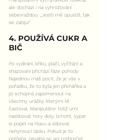
ale dochází i na vyhrožování 
sebevraždou: „Jestli mě opustíš, tak 
se zabiju!“
4. POUŽÍVÁ CUKR A 
BIČ
Po vydírání, křiku, pláči, vyčítání a 
shazování přichází fáze pohody. 
Najednou máš pocit, že je vše v 
pořádku, že to byla jen přeháňka a 
jsi schopná zapomenout na 
všechny urážky, kterými tě 
častoval. Manipulátor totiž umí 
naslibovat hory doly, lichotit, sypat 
si popel na hlavu a slibovat 
nehynoucí lásku. Pokud je to 
potřeba, neváhá se ani rozbrečet. 