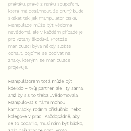
praktiku, právě z ranku soupeření, 
která má dosáhnout, že druhý bude 
skákat tak, jak manipulátor píská. 
Manipulace může být vědomá i 
nevědomá, ale v každém případě je 
pro vztahy škodlivá. Protože 
manipulaci bývá někdy složité 
odhalit, pojďme se podívat na 
znaky, kterými se manipulace 
projevuje.
Manipulátorem totiž může být 
kdekdo – tvůj partner, ale i ty sama, 
aniž by sis to třeba uvědomovala. 
Manipulovat s námi mohou 
kamarádky, rodinní příslušníci nebo 
kolegové v práci. Každopádně, aby 
se to podařilo, musí nám být blízko, 
znát naši zranitelnost. Proto 