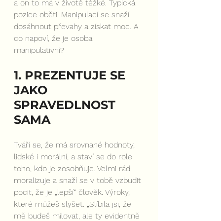
a on to má v životě těžké. Typická 
pozice oběti. Manipulací se snaží 
dosáhnout převahy a získat moc. A 
co napoví, že je osoba 
manipulativní?
1. PREZENTUJE SE 
JAKO 
SPRAVEDLNOST 
SAMA
Tváří se, že má srovnané hodnoty, 
lidské i morální, a staví se do role 
toho, kdo je zosobňuje. Velmi rád 
moralizuje a snaží se v tobě vzbudit 
pocit, že je „lepší“ člověk. Výroky, 
které můžeš slyšet: „Slíbila jsi, že 
mě budeš milovat, ale ty evidentně 