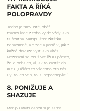
FAKTA A ŘÍKÁ 
POLOPRAVDY
Jedno je tady jisté, oběť 
manipulace z toho vyjde vždy jako 
ta špatná! Manipulátor zkrátka 
nenápadně, ale zcela jasně ví, jak z 
každé diskuze vyjít jako vítěz. 
Nezdráhá se používat lži a i přesto, 
že je odhalen, ví, jak to zahrát do 
autu. „Dělám to všechno pro nás. 
Byl to jen vtip, to jsi nepochopila?“
8. PONIŽUJE A 
SHAZUJE
Manipulativní osoba si je sama 