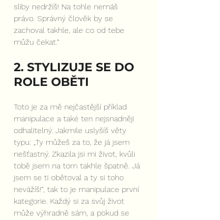
sliby nedržíš! Na tohle nemáš 
právo. Správný člověk by se 
zachoval takhle, ale co od tebe 
můžu čekat.“
2. STYLIZUJE SE DO 
ROLE OBĚTI
Toto je za mě nejčastější příklad 
manipulace a také ten nejsnadněji 
odhalitelný. Jakmile uslyšíš věty 
typu: „Ty můžeš za to, že já jsem 
nešťastný. Zkazila jsi mi život, kvůli 
tobě jsem na tom takhle špatně. Já 
jsem se ti obětoval a ty si toho 
nevážíš!“, tak to je manipulace první 
kategorie. Každý si za svůj život 
může výhradně sám, a pokud se 