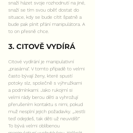
snaží házet svoje rozhodnutí na jiné, 
snaží se tím svou oběť dostat do 
situace, kdy se bude cítit špatně a 
bude pak plnit přání manipulátora. A 
to on přesně chce.
3. CITOVĚ VYDÍRÁ
Citové vydírání je manipulativní 
„prasárna“. V tomto případě to velmi 
často bývají ženy, které spustí 
potoky slz, společně s výhružkami 
a podmínkami. Jako rukojmí si 
velmi rády berou děti a vyhrožují 
přerušením kontaktu s nimi, pokud 
muž nesplní jejich požadavky. „Jestli 
teď odejdeš, tak děti už neuvidíš!“ 
To bývá velmi oblíbenou 
manipulativní vychytávkou. Kolikrát 