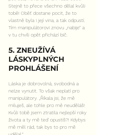
Stejně to přece všechno dělal kvůli 
tobě! Oběť dostane pocit, že to 
vlastně byla i její vina, a tak odpustí. 
Tím manipulátorovi znovu „nabije“ a 
v tu chvíli opět přichází bič.
5. ZNEUŽÍVÁ 
LÁSKYPLNÝCH 
PROHLÁŠENÍ
Láska je dobrovolná, svobodná a 
nelze vynutit. To však neplatí pro 
manipulátory. „Říkala jsi, že mě 
miluješ, ale tohle pro mě neuděláš! 
Kvůli tobě jsem ztratila nejlepší roky 
života a ty mě teď opustíš?! Kdybys 
mě měl rád, tak bys to pro mě 
udělal.“