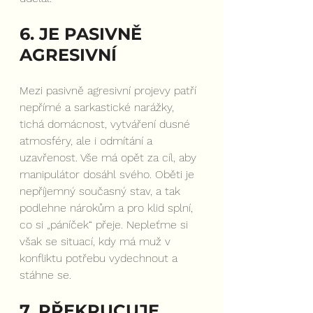
6. JE PASIVNĚ 
AGRESIVNÍ
Mezi pasivně agresivní projevy patří 
nepřímé a sarkastické narážky, 
tichá domácnost, vytváření dusné 
atmosféry, ale i odmítání a 
uzavřenost. Vše má opět za cíl, aby 
manipulátor dosáhl svého. Oběti je 
nepříjemný současný stav, a tak 
podlehne nárokům a pro klid splní, 
co si „páníček“ přeje. Nepleťme si 
však se situací, kdy má muž v 
konfliktu potřebu vydechnout a 
stáhne se.
7. PŘEKRUCUJE 