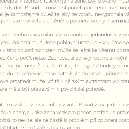
eobejde. V těchto situacích je na ženě, aby u svého mu
ž kdy dřív. Pokud je možnost početí přirozenou cestou, i
k je samozřejmě důležité, aby ze vztahu nevyprchala v
e je místo manžela a chtěného partnera pouhý inseminát
i samotného sexuálního styku mnohem jednodušší. V pod
ytek dokončí muž. Jeho pohlavní ústrojí je však úzce spj
 v této oblasti rozhozen, může se ještě ke všemu dosta
 bez čeho počít nelze. Zachovat si zdravý rozum, emoční 
pro oba partnery. Žena, které tikají biologické hodiny se 
e do oplodňovací mise natolik, že do vztahu přinese siln
Takové prostředí muže určitě k nějakým extrémním výkon
také měla být především v psychické pohodě.
tu mužské a ženské role v životě. Pokud žena jede na v
žské energie. Jako žena však pro početí potřebuje práv
ožná to nevíte, ale nejčastější problém při zplození pot
ké hladiny mužského testosteronu.