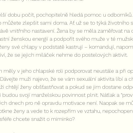
elší dobu počít, pochopitelně hledá pomoc u odborníků.
o můžete zlepšit sami doma. Ať už se to týká životního st
vě vnitřního nastavení. Žena by se měla zaměřovat na 
astní ženskou energií a podpořit svého muže v té mužsk
 ženy své chlapy v podstatě kastrují – komandují, napomí
iví, že se jejich miláček nehrne do postelových aktivit.
ěly v jeho chlapské roli podporovat neustále a při o
. Dávejte muži najevo, že se vám sexuální aktivita líbí a c
ži chtějí ženy obšťastňovat a pokud se jim dostane odpo
 budou svojí manželskou povinnost plnit. Nátlak a “prov
ch dnech pro ně opravdu motivace není. Naopak se m
otkne ženy a vede to k rozepřím ve vztahu, nepochopení 
osféře chcete snažit o miminko?