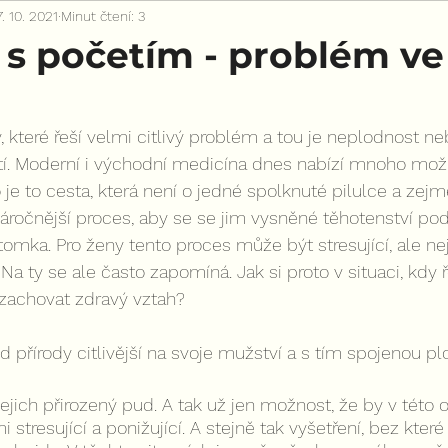
7. 10. 2021
Minut čtení: 3
s početím - problém ve
 které řeší velmi citlivý problém a tou je neplodnost ne
í. Moderní i východní medicína dnes nabízí mnoho možno
to je to cesta, která není o jedné spolknuté pilulce a ze
ročnější proces, aby se se jim vysněné těhotenství poda
tomka. Pro ženy tento proces může být stresující, ale nej
Na ty se ale často zapomíná. Jak si proto v situaci, kdy 
zachovat zdravý vztah?
d přírody citlivější na svoje mužství a s tím spojenou pl
ejich přirozený pud. A tak už jen možnost, že by v této o
i stresující a ponižující. A stejně tak vyšetření, bez které