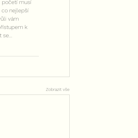
 početí musí 
co nejlepší 
vůli vám 
přístupem k 
it se…
Zobrazit vše