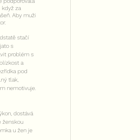
že podporovala 
 když za 
ášeň. Aby muži 
or.
statě stačí 
ato s 
vit problém s 
blízkost a 
nezřídka pod 
ý tlak, 
ům nemotivuje. 
ýkon, dostává 
ě ženskou 
omka u žen je 