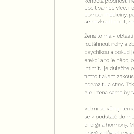
kontrola plodnosti n
pocit samce více, ne
pomoci medicíny, pa
se nevkradl pocit, ž
Žena to má v oblast
roztáhnout nohy a zb
psychikou a pokud je
erekcí a to je něco,
intimitu je důležité 
tímto tlakem zakousn
nervozitu a stres. 
Ale i žena sama by 
Velmi se věnuji téma
se v podstatě do mu
energii a hormony. M
právě z důvodu vyso