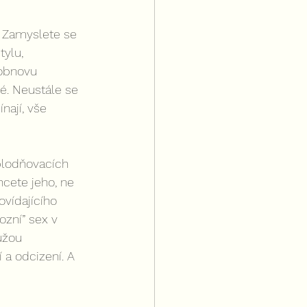
 Zamyslete se 
ylu, 
obnovu 
é. Neustále se 
nají, vše 
plodňovacích 
hcete jeho, ne 
vídajícího 
ozní” sex v 
ůžou 
a odcizení. A 