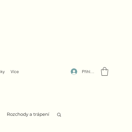
Přihlásit se
čky
Více
Rozchody a trápení