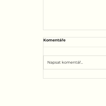
Komentáře
Napsat komentář...
Jak to vidí Lasice: 10 věcí,
které mají společné páry,
které překonaly nevěru