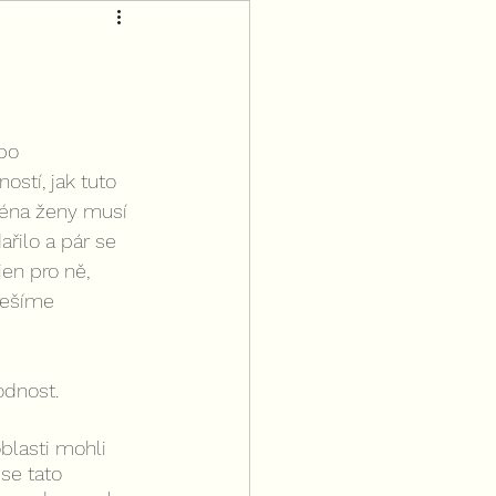
bo 
stí, jak tuto 
jména ženy musí 
řilo a pár se 
en pro ně, 
řešíme 
odnost. 
blasti mohli 
 se tato 