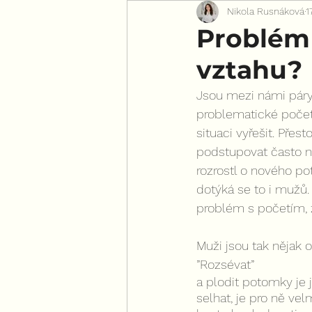
Nikola Rusnáková
1
Pro všechny ženy
Problém 
vztahu?
Jsou mezi námi páry,
problematické počet
situaci vyřešit. Přes
podstupovat často ná
rozrostl o nového po
dotýká se to i mužů. 
problém s početím, 
Muži jsou tak nějak o
”Rozsévat”
a plodit potomky je j
selhat, je pro ně velm