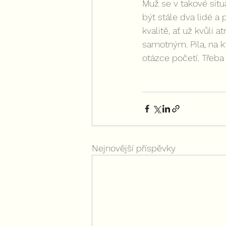
Muž se v takové sit
být stále dva lidé a
kvalitě, ať už kvůli
samotným. Pila, na k
otázce početí. Třeba
Nejnovější příspěvky