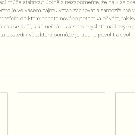
uaci může stáhnout úplně a nezapomeňte, že na klasické
 proto je ve vašem zájmu vztah zachovat a samozřejmě v 
 atmosféře do které chcete nového potomka přivést, tak k
terou se tlačí, také neřeže. Tak se zamyslete nad svým 
 ta poslední věc, která pomůže je trochu povolit a uvoln