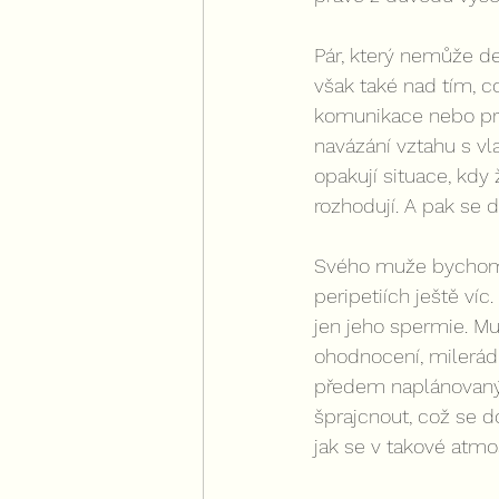
Pár, který nemůže d
však také nad tím, c
komunikace nebo prá
navázání vztahu s vl
opakují situace, kdy
rozhodují. A pak se d
Svého muže bychom m
peripetiích ještě víc
jen jeho spermie. Mu
ohodnocení, milerádi
předem naplánovaný
šprajcnout, což se d
jak se v takové atm