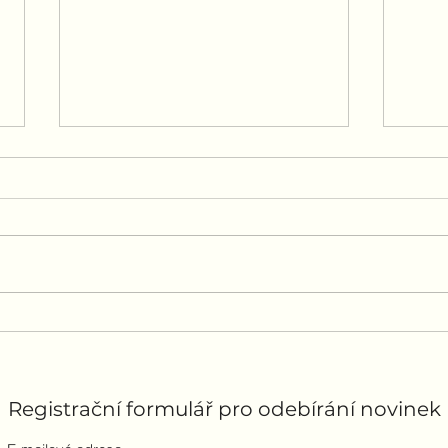
Proč váš partner
Jak 
zapomněl na výročí?
ve v
nep
Registrační formulář pro odebírání novinek