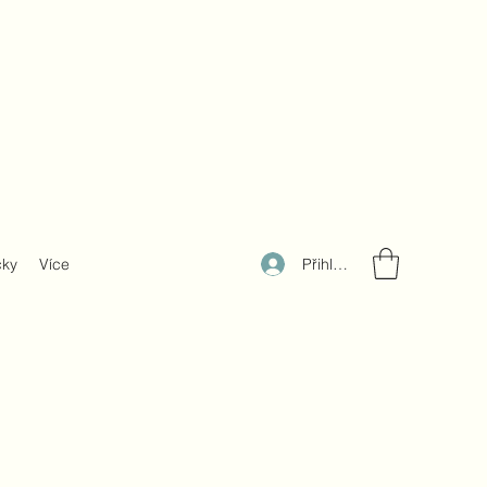
Přihlásit se
čky
Více