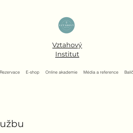
Vztahový
Institut
Rezervace
E-shop
Online akademie
Média a reference
Balí
lužbu