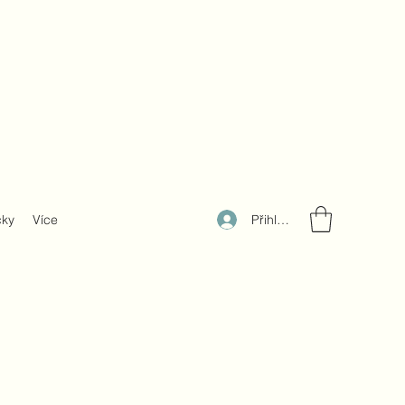
Přihlásit se
čky
Více