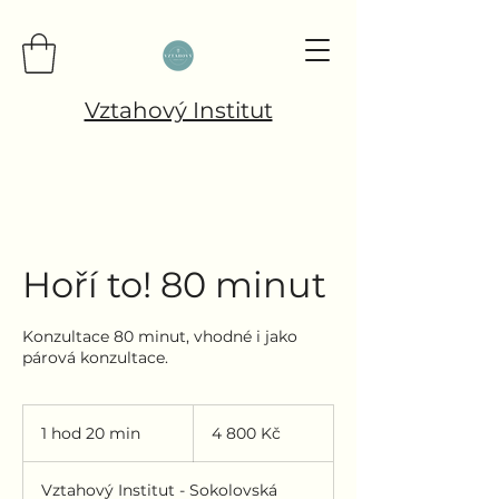
Vztahový Institut
Hoří to! 80 minut
Konzultace 80 minut, vhodné i jako
párová konzultace.
4 800
českých
1 hod 20 min
1
4 800 Kč
korun
h
o
Vztahový Institut - Sokolovská
2