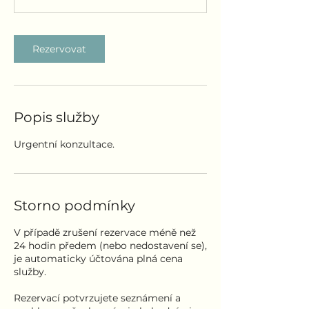
0
m
i
Rezervovat
n
Popis služby
Urgentní konzultace.
Storno podmínky
V případě zrušení rezervace méně než
24 hodin předem (nebo nedostavení se),
je automaticky účtována plná cena
služby.
Rezervací potvrzujete seznámení a