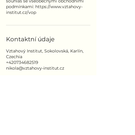
souhlas se všeobecnými obchodními
podmínkami: https://www.vztahovy-
institut.cz/vop
Kontaktní údaje
Vztahový Institut, Sokolovská, Karlín,
Czechia
+420734682519
nikola@vztahovy-institut.cz
Registrační formulář pro
odebírání novinek