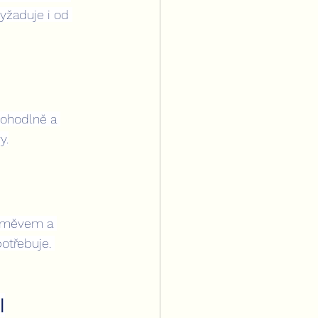
yžaduje i od 
pohodlně a 
y.
úsměvem a 
potřebuje. 
I