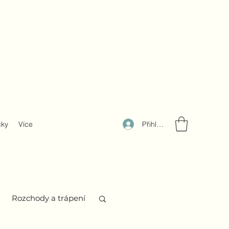
Přihlásit se
čky
Více
Rozchody a trápení