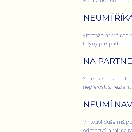
Bojí se říct, co chce
NEUMÍ ŘÍK
Přestože nemá čas ne
kdyby pak partner od
NA PARTNE
Snaží se ho shodit, s
nepřerostl a nezranil.
NEUMÍ NAV
V hloubi duše má poc
odmítnutí, a tak se r