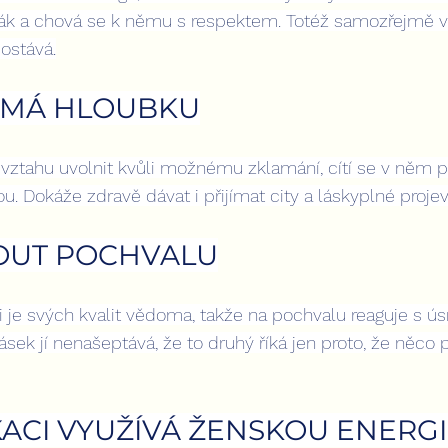
rťák a chová se k němu s respektem. Totéž samozřejmě v
dostává.
Í MÁ HLOUBKU
 vztahu uvolnit kvůli možnému zklamání, cítí se v něm 
 Dokáže zdravě dávat i přijímat city a láskyplné projev
OUT POCHVALU
je svých kvalit vědoma, takže na pochvalu reaguje s 
hlásek jí nenašeptává, že to druhý říká jen proto, že něco 
ACI VYUŽÍVÁ ŽENSKOU ENERGI