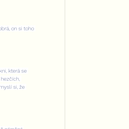
obrá, on si toho 
ni, která se 
 hezčích, 
yslí si, že 