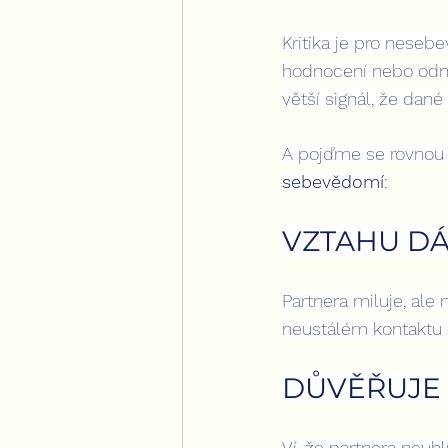
Kritika je pro nese
hodnocení nebo odmít
větší signál, že dan
A pojďme se rovnou p
sebevědomí
:
VZTAHU D
Partnera miluje, ale
neustálém kontaktu s
DŮVĚŘUJE
Ví, že partnera neuhl