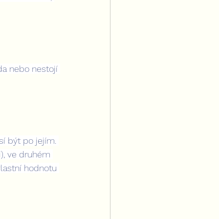
a nebo nestojí 
í být po jejím. 
ji), ve druhém 
vlastní hodnotu 