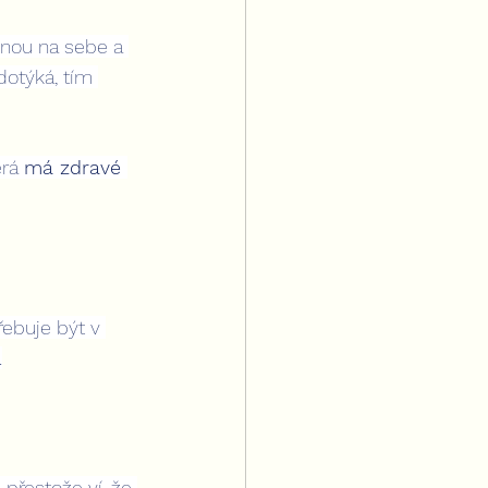
hnou na sebe a 
otýká, tím 
rá 
má zdravé 
ebuje být v 
.
 přestože ví, že 