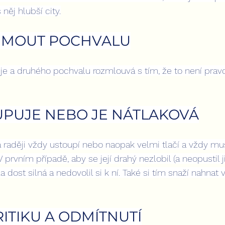
něj hlubší city.
IJMOUT POCHVALU
e a druhého pochvalu rozmlouvá s tím, že to není pravd
TUPUJE NEBO JE NÁTLAKOVÁ
a raději vždy ustoupí nebo naopak velmi tlačí a vždy mus
V prvním případě, aby se její drahý nezlobil (a neopustil 
 dost silná a nedovolil si k ní. Také si tím snaží nahnat 
ITIKU A ODMÍTNUTÍ