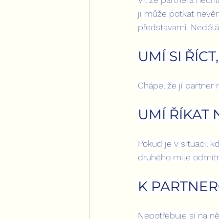
ji může potkat nevěr
představami. Nedělá
UMÍ SI ŘÍC
Chápe, že jí partner 
UMÍ ŘÍKAT 
Pokud je v situaci, k
druhého mile odmít
K PARTNER
Nepotřebuje si na ně