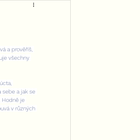
 a prověříš, 
ňuje všechny 
cta, 
 sebe a jak se 
. Hodně je 
ouvá v různých 