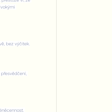
ivokými 
vě, bez výčitek.
u přesvědčení, 
méněcennost. 