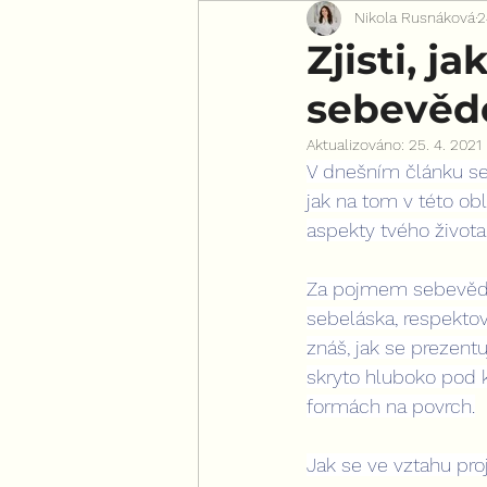
Nikola Rusnáková
2
Pro všechny ženy
Zjisti, j
sebevě
Aktualizováno:
25. 4. 2021
V dnešním článku se
jak na tom v této obl
aspekty tvého života 
Za pojmem sebevědo
sebeláska, respekto
znáš, jak se prezent
skryto hluboko pod k
formách na povrch.
Jak se ve vztahu proj