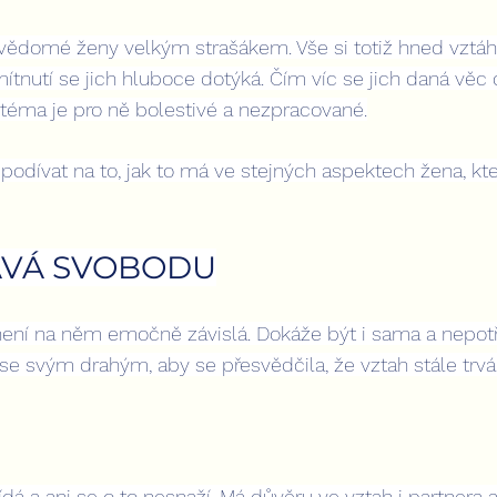
bevědomé ženy velkým strašákem. Vše si totiž hned vztá
nutí se jich hluboce dotýká. Čím víc se jich daná věc d
é téma je pro ně bolestivé a nezpracované.
odívat na to, jak to má ve stejných aspektech žena, kte
ÁVÁ SVOBODU
 není na něm emočně závislá. Dokáže být i sama a nepotř
e svým drahým, aby se přesvědčila, že vztah stále trvá
ídá a ani se o to nesnaží. Má důvěru ve vztah i partnera a