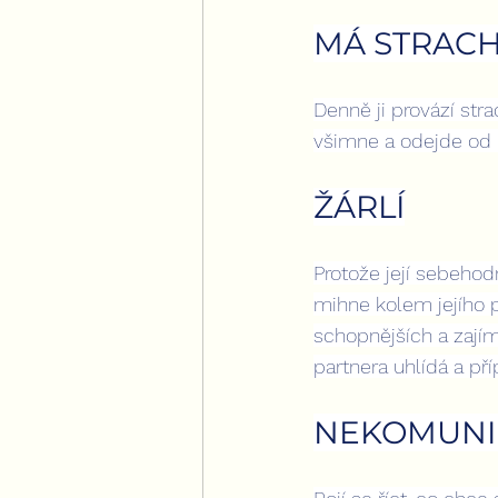
MÁ STRACH
Denně ji provází stra
všimne a odejde od n
ŽÁRLÍ
Protože její sebehod
mihne kolem jejího pa
schopnějších a zajím
partnera uhlídá a p
NEKOMUNI