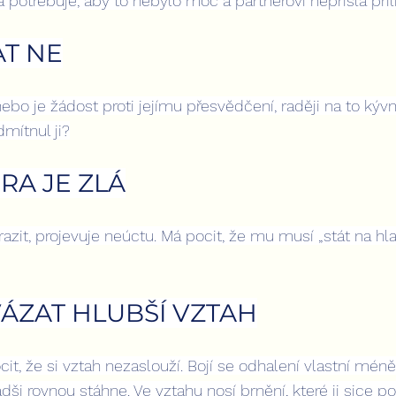
 a potřebuje, aby to nebylo moc a partnerovi nepřišla příl
AT NE
bo je žádost proti jejímu přesvědčení, raději na to kývn
mítnul ji?
RA JE ZLÁ
razit, projevuje neúctu. Má pocit, že mu musí „stát na hlav
ÁZAT HLUBŠÍ VZTAH
it, že si vztah nezaslouží. Bojí se odhalení vlastní mén
adši rovnou stáhne. Ve vztahu nosí brnění, které ji sice po