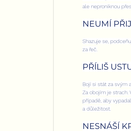
ale neproniknou přes 
NEUMÍ PŘ
Shazuje se, podceňuj
za řeč.
PŘÍLIŠ US
Bojí si stát za svým 
Za obojím je strach. 
případě, aby vypadala
a důležitost.
NESNÁŠÍ KR