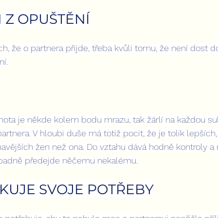
 Z OPUŠTĚNÍ
ch, že o partnera přijde, třeba kvůli tomu, že není dost d
í.
nota je někde kolem bodu mrazu, tak žárlí na každou suk
rtnera. V hloubi duše má totiž pocit, že je tolik lepších,
avějších žen než ona. Do vztahu dává hodně kontroly a m
řípadně předejde něčemu nekalému.
KUJE SVOJE POTŘEBY