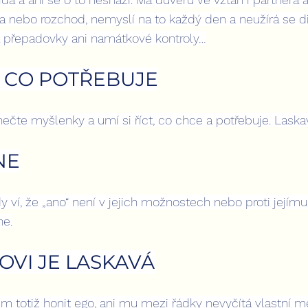
a nebo rozchod, nemyslí na to každý den a neužírá se d
 přepadovky ani namátkové kontroly…
T, CO POTŘEBUJE
nečte myšlenky a umí si říct, co chce a potřebuje. Laska
NE
dy ví, že „ano“ není v jejich možnostech nebo proti jejím
ne.
OVI JE LASKAVÁ
m totiž honit ego, ani mu mezi řádky nevyčítá vlastní 