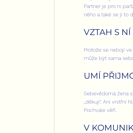
Partner je pro ni pa
něho a také se jí to 
VZTAH S N
Protože se nebojí ve
může být sama sebou.
UMÍ PŘIJM
Sebevědomá žena si 
„děkuji“. Ani vnitřní 
Pochvale věří.
V KOMUNIK