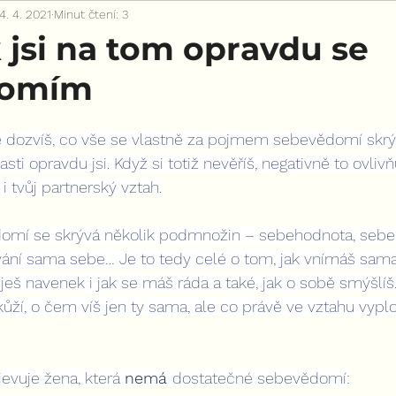
4. 4. 2021
Minut čtení: 3
ak jsi na tom opravdu se
domím
 dozvíš, co vše se vlastně za pojmem sebevědomí skrývá
asti opravdu jsi. Když si totiž nevěříš, negativně to ovliv
i tvůj partnerský vztah.
mí se skrývá několik podmnožin – sebehodnota, sebeú
vání sama sebe… Je to tedy celé o tom, jak vnímáš sama
uješ navenek i jak se máš ráda a také, jak o sobě smýšlíš
ůží, o čem víš jen ty sama, ale co právě ve vztahu vypl
evuje žena, která 
nemá 
dostatečné sebevědomí: