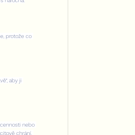
iš náročná.
e, protože co 
ě“, aby ji 
ěcennosti nebo 
citově chrání, 