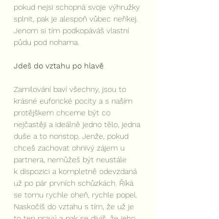
pokud nejsi schopná svoje výhružky 
splnit, pak je alespoň vůbec neříkej. 
Jenom si tím podkopáváš vlastní 
půdu pod nohama. 
Jdeš do vztahu po hlavě
Zamilování baví všechny, jsou to 
krásné euforické pocity a s naším 
protějškem chceme být co 
nejčastěji a ideálně jedno tělo, jedna 
duše a to nonstop. Jenže, pokud 
chceš zachovat ohnivý zájem u 
partnera, nemůžeš být neustále 
k dispozici a kompletně odevzdaná 
už po pár prvních schůzkách. Říká 
se tomu rychle oheň, rychle popel. 
Naskočíš do vztahu s tím, že už je 
to ten pravý a pak se divíš, že jeho 