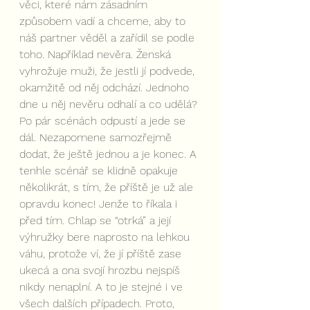
věci, které nám zásadním 
způsobem vadí a chceme, aby to 
náš partner věděl a zařídil se podle 
toho. Například nevěra. Ženská 
vyhrožuje muži, že jestli jí podvede, 
okamžitě od něj odchází. Jednoho 
dne u něj nevěru odhalí a co udělá? 
Po pár scénách odpustí a jede se 
dál. Nezapomene samozřejmě 
dodat, že ještě jednou a je konec. A 
tenhle scénář se klidně opakuje 
několikrát, s tím, že příště je už ale 
opravdu konec! Jenže to říkala i 
před tím. Chlap se “otrká” a její 
výhružky bere naprosto na lehkou 
váhu, protože ví, že jí příště zase 
ukecá a ona svojí hrozbu nejspíš 
nikdy nenaplní. A to je stejné i ve 
všech dalších případech. Proto, 