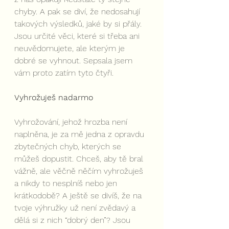
chyby. A pak se diví, že nedosahují 
takových výsledků, jaké by si přály. 
Jsou určité věci, které si třeba ani 
neuvědomujete, ale kterým je 
dobré se vyhnout. Sepsala jsem 
vám proto zatím tyto čtyři.
Vyhrožuješ nadarmo
Vyhrožování, jehož hrozba není 
naplněna, je za mě jedna z opravdu 
zbytečných chyb, kterých se 
můžeš dopustit. Chceš, aby tě bral 
vážně, ale věčně něčím vyhrožuješ 
a nikdy to nesplníš nebo jen 
krátkodobě? A ještě se divíš, že na 
tvoje výhružky už není zvědavý a 
dělá si z nich “dobrý den”? Jsou 