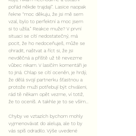
pořád někde trajdají”. Lasice naopak 
řekne “moc děkuju, že jsi mě sem 
vzal, bylo to perfektní a moc jsem 
si to užila.” Reakce muže? V první 
situaci se cítí nedostatečný, má 
pocit, že ho nedoceňuješ, může se 
ohradit, naštvat a říct si, že jsi 
nevděčná a příště už tě nevezme 
vůbec nikam. V lasičím komentáři je 
to jiná. Chlap se cítí oceněn, je hrdý, 
že dělá svojí partnerku šťastnou a 
protože muži potřebují být chváleni, 
rád tě někam opět vezme, ví totiž, 
že to oceníš. A takhle je to se vším…
Chyby ve vztazích bychom mohly 
vyjmenovávat do aleluja, ale to by 
vás spíš odradilo. Výše uvedené 