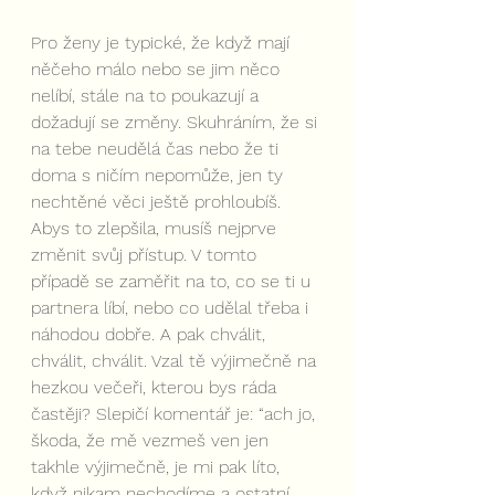
Pro ženy je typické, že když mají 
něčeho málo nebo se jim něco 
nelíbí, stále na to poukazují a 
dožadují se změny. Skuhráním, že si 
na tebe neudělá čas nebo že ti 
doma s ničím nepomůže, jen ty 
nechtěné věci ještě prohloubíš. 
Abys to zlepšila, musíš nejprve 
změnit svůj přístup. V tomto 
případě se zaměřit na to, co se ti u 
partnera líbí, nebo co udělal třeba i 
náhodou dobře. A pak chválit, 
chválit, chválit. Vzal tě výjimečně na 
hezkou večeři, kterou bys ráda 
častěji? Slepičí komentář je: “ach jo, 
škoda, že mě vezmeš ven jen 
takhle výjimečně, je mi pak líto, 
když nikam nechodíme a ostatní 