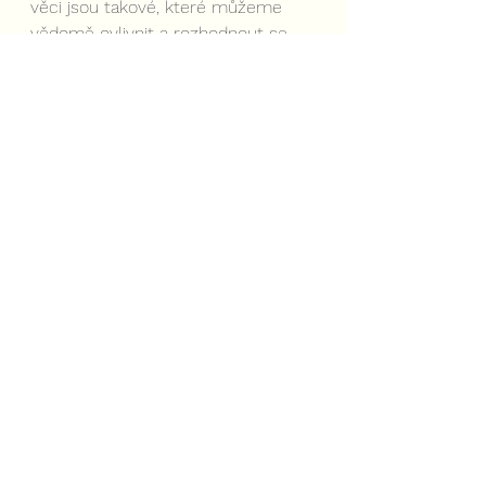
věci jsou takové, které můžeme 
vědomě ovlivnit a rozhodnout se, 
jak k daným situacím budeme 
přistupovat. Už to, že si vezmeš za 
své alespoň některý z bodů, bude 
mít pozitivní efekt na tvůj 
partnerský život. 
Tak jak to je?
Pro singles