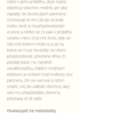
nebo v jeho průběhu, dost často 
oklešťují všechno možné, jen aby 
zapadly do života jejich partnera. 
Omlouvají to tím, že by to jinak 
nešlo. Muž si na přizpůsobování 
zvykne a těžko se to pak v průběhu 
vztahu mění. Ono mít život, kde se 
vše točí kolem muže a ty jsi ta, 
která se musí neustále ve všem 
přizpůsobovat, přestane dříve či 
později bavit i tu největší 
zavděčovačku. Dalším možným 
efektem je snížení tvojí hodnoty pro 
partnera. On se nemusí s ničím 
snažit, cítí, že uděláš všechno, aby 
ses mu přizpůsobila, zleniví a 
přestane si tě vážit. 
Poukazuješ na nedostatky