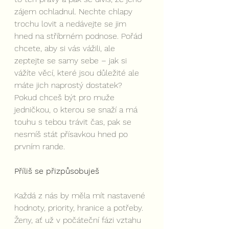
zájem ochladnul. Nechte chlapy 
trochu lovit a nedávejte se jim 
hned na stříbrném podnose. Pořád 
chcete, aby si vás vážili, ale 
zeptejte se samy sebe – jak si 
vážíte věcí, které jsou důležité ale 
máte jich naprostý dostatek? 
Pokud chceš být pro muže 
jedničkou, o kterou se snaží a má 
touhu s tebou trávit čas, pak se 
nesmíš stát přísavkou hned po 
prvním rande.
Příliš se přizpůsobuješ
Každá z nás by měla mít nastavené 
hodnoty, priority, hranice a potřeby. 
Ženy, ať už v počáteční fázi vztahu 