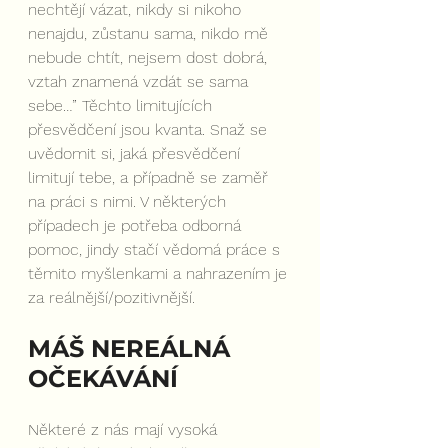
nechtějí vázat, nikdy si nikoho 
nenajdu, zůstanu sama, nikdo mě 
nebude chtít, nejsem dost dobrá, 
vztah znamená vzdát se sama 
sebe…” Těchto limitujících 
přesvědčení jsou kvanta. Snaž se 
uvědomit si, jaká přesvědčení 
limitují tebe, a případně se zaměř 
na práci s nimi. V některých 
případech je potřeba odborná 
pomoc, jindy stačí vědomá práce s 
těmito myšlenkami a nahrazením je 
za reálnější/pozitivnější.
MÁŠ NEREÁLNÁ 
OČEKÁVÁNÍ
Některé z nás mají vysoká 