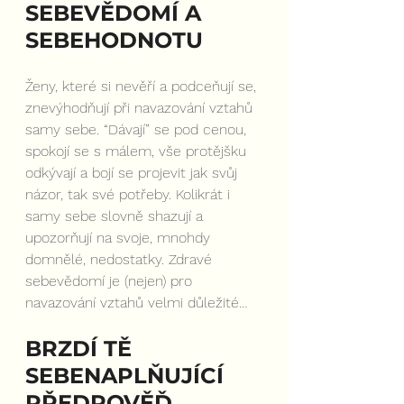
SEBEVĚDOMÍ A 
SEBEHODNOTU
Ženy, které si nevěří a podceňují se, 
znevýhodňují při navazování vztahů 
samy sebe. “Dávají” se pod cenou, 
spokojí se s málem, vše protějšku 
odkývají a bojí se projevit jak svůj 
názor, tak své potřeby. Kolikrát i 
samy sebe slovně shazují a 
upozorňují na svoje, mnohdy 
domnělé, nedostatky. Zdravé 
sebevědomí je (nejen) pro 
navazování vztahů velmi důležité…
BRZDÍ TĚ 
SEBENAPLŇUJÍCÍ 
PŘEDPOVĚĎ