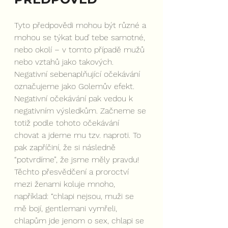
Tyto předpovědi mohou být různé a 
mohou se týkat buď tebe samotné, 
nebo okolí – v tomto případě mužů 
nebo vztahů jako takových. 
Negativní sebenaplňující očekávání 
označujeme jako Golemův efekt. 
Negativní očekávání pak vedou k 
negativním výsledkům. Začneme se 
totiž podle tohoto očekávání 
chovat a jdeme mu tzv. naproti. To 
pak zapříčiní, že si následně 
“potvrdíme”, že jsme měly pravdu! 
Těchto přesvědčení a proroctví 
mezi ženami koluje mnoho, 
například: “chlapi nejsou, muži se 
mě bojí, gentlemani vymřeli, 
chlapům jde jenom o sex, chlapi se 