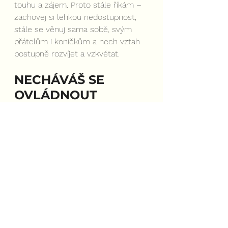
touhu a zájem. Proto stále říkám – 
zachovej si lehkou nedostupnost, 
stále se věnuj sama sobě, svým 
přátelům i koníčkům a nech vztah 
postupně rozvíjet a vzkvétat.
NECHÁVÁŠ SE 
OVLÁDNOUT 
STRACHEM
Strach v partnerských 
záležitostech nebývá dobrým 
rádcem. Pokud tě sžírá strach, aby 
sis ještě někoho našla a nezůstala 
na ocet, bude to na tobě poznat! 
Souvisí to s tématem zoufalosti 
popsaným v předchozím článku 
Jak to vidí Lasice: Chci chlapa! Zn.: 