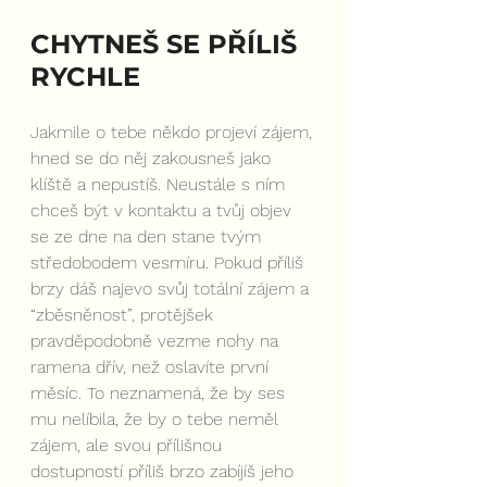
CHYTNEŠ SE PŘÍLIŠ 
RYCHLE
Jakmile o tebe někdo projeví zájem, 
hned se do něj zakousneš jako 
klíště a nepustíš. Neustále s ním 
chceš být v kontaktu a tvůj objev 
se ze dne na den stane tvým 
středobodem vesmíru. Pokud příliš 
brzy dáš najevo svůj totální zájem a 
“zběsněnost”, protějšek 
pravděpodobně vezme nohy na 
ramena dřív, než oslavíte první 
měsíc. To neznamená, že by ses 
mu nelíbila, že by o tebe neměl 
zájem, ale svou přílišnou 
dostupností příliš brzo zabíjíš jeho 