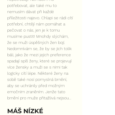
potřebovat, ale také mu to 
nemusím dávat při každé 
příležitosti najevo. Chlapi se rádi cítí 
potřební, chtějí nám pomáhat a 
pečovat o nás, jen je k tomu 
musíme pustit! Mnohdy slýchám, 
že se muži úspěšných žen bojí. 
Nedomnívám se, že by se jich tolik 
báli, jako že mezi jejich preference 
spadají spíš ženy, které se projevují 
více žensky a muži se s nimi tak 
logicky cítí lépe. Některé ženy na 
sobě také nosí pomyslná brnění, 
aby se uchránily před možným 
emočním zraněním. Jenže tato 
brnění pro muže přitažlivá nejsou…
MÁŠ NÍZKÉ 