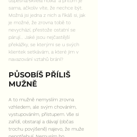
úspěšná/skvělá holka” a přitom je 
sama, ačkoliv víte, že nechce být. 
Možná jsi jedna z nich a říkáš si, jak 
je možné, že zrovna tobě to 
nevychází, přestože ostatní se 
párují… Jaké jsou nejčastější 
překážky, se kterými se u svých 
klientek setkávám, a které jim v 
navazování vztahů brání?
PŮSOBÍŠ PŘÍLIŠ 
MUŽNĚ
A to mužně nemyslím zrovna 
vzhledem, ale svým chováním, 
vystupováním, přístupem. Vše si 
zařídí, obstarají a dávají (občas 
trochu povýšeně) najevo, že muže 
nepotřebují. Nemusím ho 