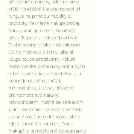
očekávání a nároky, přitom samy 
příliš nenabízejí. I seznamovací trh 
funguje na principu nabídky a 
poptávky, řekněme nákup/prodej. 
Namlouvání je o tom, že někdo 
něco “kupuje” a někdo “prodává”. 
Druhá strana je jako můj zákazník. 
Co ho motivuje k tomu, aby si 
koupil to, co prodávám? Pokud 
mám vysoké požadavky, měla bych 
si být také vědoma svých kvalit, a 
pokud je nemám, začít je 
minimálně kultivovat, případně 
přehodnotit své nároky. 
Mimochodem, hodně se setkávám 
s tím, že to není až tolik o vzhledu, 
jak se ženy často domnívají, ale o 
jejich chování k mužům. Onen 
“nákup” je samozřejmě oboustranný.