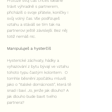
Protože svůj čas chceš ideálně 
trávit výhradně s partnerem, 
přicházíš o svoje přátele, koníčky i 
svůj volný čas. Vše podřizuješ 
vztahu a stáváš se tím tak na 
partnerovi ještě závislejší. Bez něj 
totiž nemáš nic.
Manipuluješ a hysterčíš
Hysterické záchvaty, hádky a 
vyhazování z bytu bývají ve vztahu 
tohoto typu častým koloritem.  O 
tomhle běsnění zpočátku mluvíš 
jako o “italské domácnosti”, která tě 
snad i baví. Jo, jenže jak dlouho? A 
jak dlouho bude bavit tvého 
partnera?