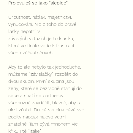
Projevuješ se jako “slepice”
Urputnost, nátlak, majetnictví, 
vynucování. Nic z toho do pravé 
lásky nepatří. V
závislých vztazích je to klasika, 
která ve finále vede k frustraci 
všech zúčastněných.
Aby to ale nebylo tak jednoduché, 
můžeme “závislačky” rozdělit do 
dvou skupin. První skupina jsou 
ženy, které se bezradně stahují do 
sebe a snaží se partnerovi 
všemožně zavděčit, hlavně, aby s 
nimi zůstal. Druhá skupina dává své 
pocity naopak najevo velmi 
znatelně. Tam bývá mnohem víc 
křiku i té “Itálie”. 