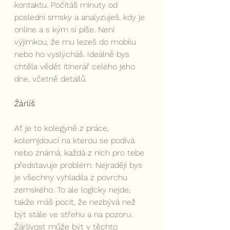
kontaktu. Počítáš minuty od 
poslední smsky a analyzuješ, kdy je 
online a s kým si píše. Není 
výjimkou, že mu lezeš do mobilu 
nebo ho vyslýcháš. Ideálně bys 
chtěla vědět itinerář celého jeho 
dne, včetně detailů.
Žárlíš
Ať je to kolegyně z práce, 
kolemjdoucí na kterou se podívá 
nebo známá, každá z nich pro tebe 
představuje problém. Nejraději bys 
je všechny vyhladila z povrchu 
zemského. To ale logicky nejde, 
takže máš pocit, že nezbývá než 
být stále ve střehu a na pozoru. 
Žárlivost může být v těchto 