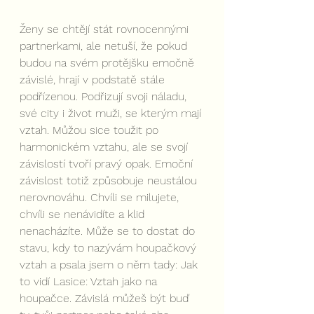
Ženy se chtějí stát rovnocennými 
partnerkami, ale netuší, že pokud 
budou na svém protějšku emočně 
závislé, hrají v podstatě stále 
podřízenou. Podřizují svoji náladu, 
své city i život muži, se kterým mají 
vztah. Můžou sice toužit po 
harmonickém vztahu, ale se svojí 
závislostí tvoří pravý opak. Emoční 
závislost totiž způsobuje neustálou 
nerovnováhu. Chvíli se milujete, 
chvíli se nenávidíte a klid 
nenacházíte. Může se to dostat do 
stavu, kdy to nazývám houpačkový 
vztah a psala jsem o něm tady: Jak 
to vidí Lasice: Vztah jako na 
houpačce. Závislá můžeš být buď 