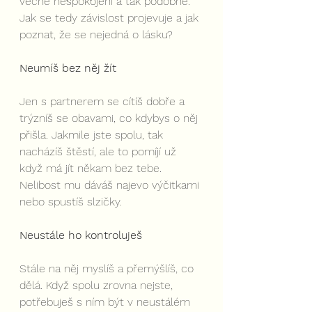
věčně nespokojeni a tak podobně. 
Jak se tedy závislost projevuje a jak 
poznat, že se nejedná o lásku?
Neumíš bez něj žít
Jen s partnerem se cítíš dobře a 
trýzníš se obavami, co kdybys o něj 
přišla. Jakmile jste spolu, tak 
nacházíš štěstí, ale to pomíjí už 
když má jít někam bez tebe. 
Nelibost mu dáváš najevo výčitkami 
nebo spustíš slzičky.
Neustále ho kontroluješ 
Stále na něj myslíš a přemýšlíš, co 
dělá. Když spolu zrovna nejste, 
potřebuješ s ním být v neustálém 