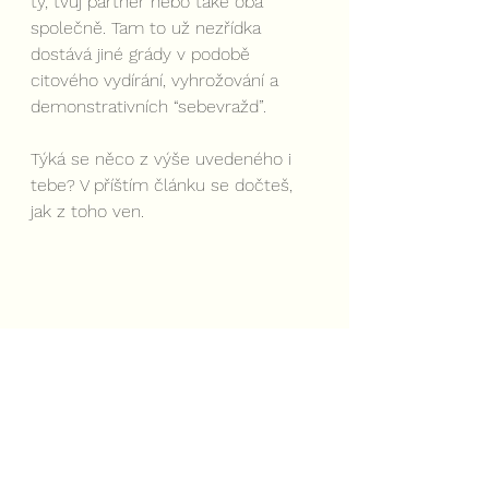
ty, tvůj partner nebo také oba 
společně. Tam to už nezřídka 
dostává jiné grády v podobě 
citového vydírání, vyhrožování a 
demonstrativních “sebevražd”. 
Týká se něco z výše uvedeného i 
tebe? V příštím článku se dočteš, 
jak z toho ven.