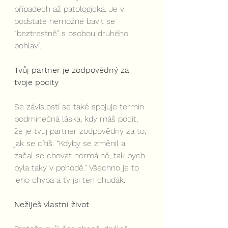
případech až patologická. Je v 
podstatě nemožné bavit se 
“beztrestně” s osobou druhého 
pohlaví.
Tvůj partner je zodpovědný za 
tvoje pocity
Se závislostí se také spojuje termín 
podmínečná láska, kdy máš pocit, 
že je tvůj partner zodpovědný za to, 
jak se cítíš. “Kdyby se změnil a 
začal se chovat normálně, tak bych 
byla taky v pohodě.” Všechno je to 
jeho chyba a ty jsi ten chudák.
Nežiješ vlastní život