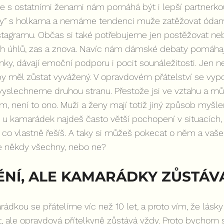
ace s ostatními ženami nám pomáhá být i lepší partnerkou
árny” s holkama a nemáme tendenci muže zatěžovat ódam
stagramu. Občas si také potřebujeme jen postěžovat neb
h úhlů, zas a znova. Navíc nám dámské debaty pomáhají
enky, dávají emoční podporu i pocit sounáležitosti. Jen 
y měl zůstat vyvážený. V opravdovém přátelství se vyp
vyslechneme druhou stranu. Přestože jsi ve vztahu a mů
, není to ono. Muži a ženy mají totiž jiný způsob myšlení
u kamarádek najdeš často větší pochopení v situacích,
co vlastně řešíš. A taky si můžeš pokecat o něm a vaše
 někdy všechny, nebo ne?
ĚNÍ, ALE KAMARÁDKY ZŮSTÁVA
rádkou se přátelíme víc než 10 let, a proto vím, že lásk
, ale opravdová přítelkyně zůstává vždy. Proto bychom s