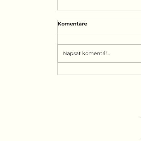
Komentáře
Napsat komentář...
Proč váš partner
zapomněl na výročí?