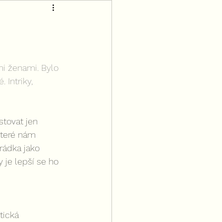
m
mi ženami. Bylo 
 Intriky, 
tovat jen 
teré nám 
rádka jako 
 je lepší se ho 
tická 