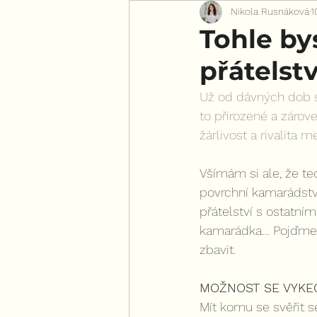
Nikola Rusnáková
1
Pro všechny ženy
Tohle by
přátelstv
Už od dávných dob se
to přirozené a zárove
žárlivost a rivalita 
Všímám si ale, že te
povrchní kamarádstv
přátelství s ostatní
kamarádka… Pojďme se
zbavit.
MOŽNOST SE VYKE
Mít komu se svěřit s