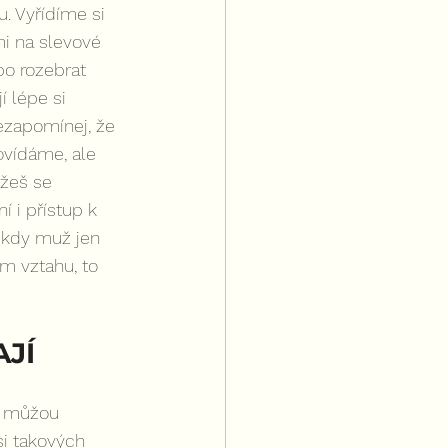
. Vyřídíme si 
i na slevové 
o rozebrat 
 lépe si 
nezapomínej, že 
ovídáme, ale 
žeš se 
 i přístup k 
 kdy muž jen 
m vztahu, to 
JÍ
y můžou 
i takových 