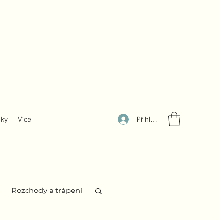
Přihlásit se
čky
Více
Rozchody a trápení