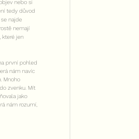
ení tedy důvod 
 se najde 
rostě nemají 
 které jen 
a první pohled 
terá nám navíc 
h. Mnoho 
do zvenku. Mít 
ňovala jako 
erá nám rozumí, 