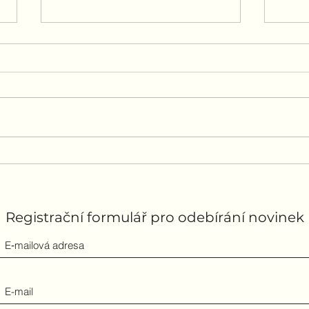
Jak dodržet předsevzetí
Před
vzt
Známe to asi všichni, prvního
jaká
ledna si dáme klidně několik
zlepš
předsevzetí a za den, týden,
Často
měsíc na to jsou fuč. Fitness
práce
centra a jejich...
zvláš
Registrační formulář pro odebírání novinek