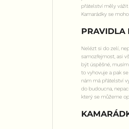
přátelství měly vážit
Kamarádky se mohou 
PRAVIDLA 
Nelézt si do zelí, ne
samozřejmost, asi v
být úspěšné, musíme 
to vyhovuje a pak s
nám má přátelství vy
do budoucna, nepach
který se můžeme opř
KAMARÁDKY