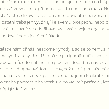
r, když zrovna nejsi přítomna, pak to není kamarádka. N
ství” déle zdržovat. Co si budeme povídat, mezi ženami
é ostatní třeba jen využívají ke svému prospěchu nebo p
tak či tak, nauč se odstřihávat vysavače tvojí energie a ty,
 nedávají nebo ještě hůř, škodí.
elství nám přináší nesporné výhody a ač se to nemusí n
tnerskými vztahy. Jestliže máme podporující přítelkyni, k
azbu, může to mít i reálně pozitivní dopad na náš vzta
ž nejsme schopny uvědomit samy, než na ně poukáže něk
ená trávit čas i bez partnera, což už jsem kolikrát zmi
ojeného partnerského vztahu. A co víc, mít parťačku, kt
ější jízda životem.