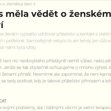
0. 4. 2021
Minut čtení: 3
s měla vědět o ženské
í
 ženám vyplatilo udržovat přátelství a kontakt s další
ň i potřebné. Samozřejmě nebylo to ani tehdy jen růžové.
mezi námi byla vždy.
ď není nic neobvyklého přítelkyně nemít vůbec nebo pěs
í. Jenže se tak zbytečně ochuzujeme o mnoho výhod, k
mi ženami přináší. Nesmíme ale zapomínat, že není kama
 tedy podívat, kdy je takové přátelství přínosem a kdy
CAT
e svými problémy, ale i běžnými věcmi je velmi terapeu