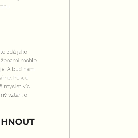
ahu. 
to zdá jako 
i ženami mohlo 
 je. A buď nám 
síme. Pokud 
ě myslet víc 
ný vztah, o 
ŘIHNOUT