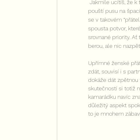
 Jakmile ucítíš, že k tobě “kamarádka” není fér, manipuluje, hází očko na tvůj objev nebo si 
pouští pusu na špací
se v takovém “přátel
spousta potvor, kter
srovnané priority. Ať 
berou, ale nic nazpět
Upřímné ženské přát
zdát, souvisí i s par
dokáže dát zpětnou v
skutečností si toti
kamarádku navíc znam
důležitý aspekt spok
to je mnohem zábavn