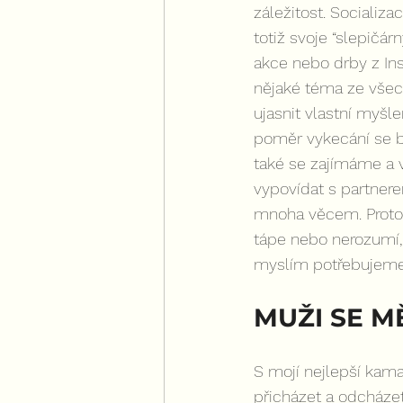
záležitost. Socializ
totiž svoje “slepič
akce nebo drby z In
nějaké téma ze všec
ujasnit vlastní myšl
poměr vykecání se b
také se zajímáme a 
vypovídat s partnerem
mnoha věcem. Proto 
tápe nebo nerozumí, 
myslím potřebujeme
MUŽI SE M
S mojí nejlepší kama
přicházet a odcházet