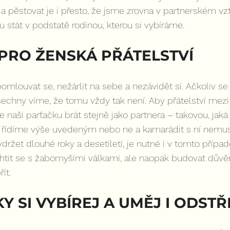
 a pěstovat je i přesto, že jsme zrovna v partnerském vzt
stát v podstatě rodinou, kterou si vybíráme.
PRO ŽENSKÁ PŘÁTELSTVÍ
pomlouvat se, nežárlit na sebe a nezávidět si. Ačkoliv se 
šechny víme, že tomu vždy tak není. Aby přátelství mez
naši parťačku brát stejně jako partnera – takovou, jaká
e řídíme výše uvedeným nebo ne a kamarádit s ní nemu
držet dlouhé roky a desetiletí, je nutné i v tomto případ
tit se s žabomyšími válkami, ale naopak budovat důvěr
ít.
 SI VYBÍREJ A UMĚJ I ODST