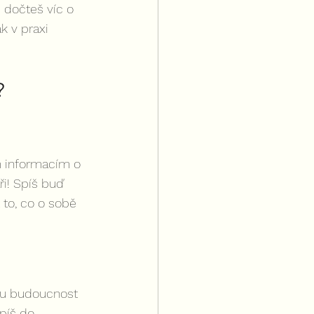
e dočteš víc o 
 v praxi 
?
m informacím o 
i! Spíš buď 
to, co o sobě 
nou budoucnost 
spíš do 