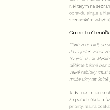
Některým na seznamk
opravdu single a hle
seznamkám vyhýbají a
Co na to čtenářk
“Také znám lidi, co 
Já to jeden večer ze
trvající už rok. Mysl
děláme běžně bez on
velké nabídky musí u
může ukrývat úplně j
Tady musím jen souh
že pořád někde může
priority, reálná oček