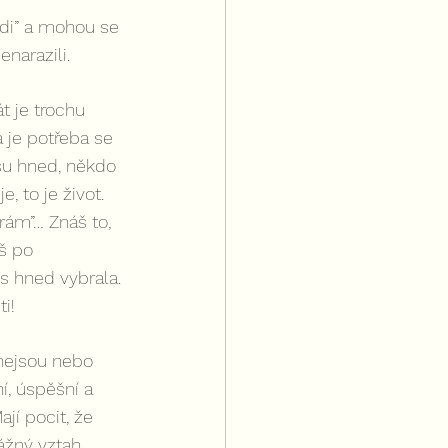
idi” a mohou se 
narazili.
t je trochu 
 je potřeba se 
su hned, někdo 
, to je život. 
rám”… Znáš to, 
š po 
s hned vybrala. 
i!
nejsou nebo 
í, úspěšní a 
jí pocit, že 
žný vztah. 