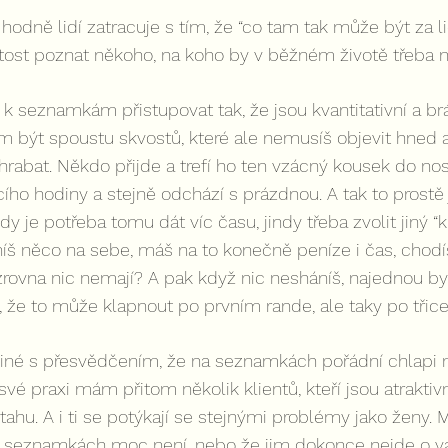
odně lidí zatracuje s tím, že “co tam tak může být za l
žitost poznat někoho, na koho by v běžném životě třeba ne
k seznamkám přistupovat tak, že jsou kvantitativní a brá
am být spoustu skvostů, které ale nemusíš objevit hned a
hrabat. Někdo přijde a trefí ho ten vzácný kousek do no
ho hodiny a stejně odchází s prázdnou. A tak to prostě je
y je potřeba tomu dát víc času, jindy třeba zvolit jiný “k
íš něco na sebe, máš na to konečně peníze i čas, chodí
rovna nic nemají? A pak když nic nesháníš, najednou by
, že to může klapnout po prvním rande, ale taky po třicet
né s přesvědčením, že na seznamkách pořádní chlapi 
 své praxi mám přitom několik klientů, kteří jsou atraktivn
hu. A i ti se potýkají se stejnými problémy jako ženy. Ma
a seznamkách moc není, nebo že jim dokonce nejde o vá