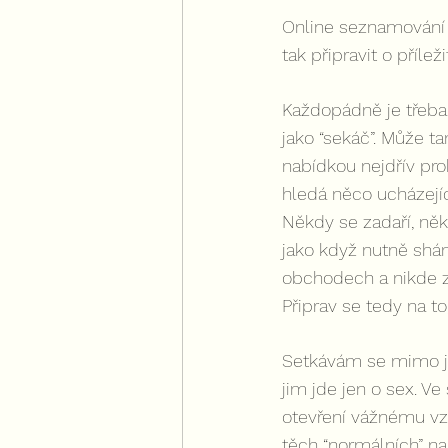
Online seznamování h
tak připravit o příle
Každopádně je třeba 
jako “sekáč”. Může t
nabídkou nejdřív pro
hledá něco ucházející
Někdy se zadaří, někd
jako když nutně shán
obchodech a nikde z
Připrav se tedy na to
Setkávám se mimo ji
jim jde jen o sex. Ve
otevření vážnému vzta
těch “normálních” n