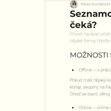
Nikola Rusnáková
7
Pro všechny ženy
Seznamov
čeká?
Chceš navázat vztah
nějaké formy hledání
MOŽNOSTI
Offline – v práci
Pokud máš nějaký kon
konají, skupiny na 
Choď se bavit, věnuj
Online – online