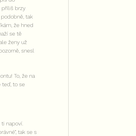
příliš brzy 
 podobně, tak 
říkám, že hned 
aží se tě 
ale ženy už 
pozorně, snesl 
ntu! To, že na 
teď, to se 
i napoví. 
ávné”, tak se s 