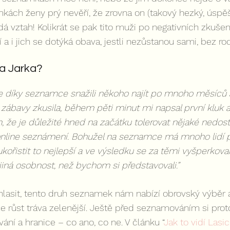
ách ženy prý nevěří, že zrovna on (takový hezký, úspěš
dá vztah! Kolikrát se pak tito muži po negativních zkušen
 i jich se dotýká obava, jestli nezůstanou sami, bez ro
a Jarka?
se díky seznamce snažili někoho najít po mnoho měsíců a
 zábavy zkusila, během pěti minut mi napsal první kluk a 
ím, že je důležité hned na začátku tolerovat nějaké nedosta
line seznámení. Bohužel na seznamce má mnoho lidí poc
kořistit to nejlepší a ve výsledku se za těmi vyšperkov
iná osobnost, než bychom si představovali.”
lasit, tento druh seznamek nám nabízí obrovský výběr 
 růst tráva zelenější. Ještě před seznamováním si prot
ávání a hranice – co ano, co ne. V článku “
Jak to vidí Lasic