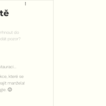
 tě
rhnout do 
 dát pozor?
estauraci…
kce, které se 
ajít manžela! 
gie. 🙂