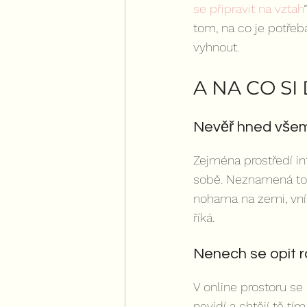
se připravit na vztah
tom, na co je potřeb
vyhnout.
A NA CO S
Nevěř hned všem
Zejména prostředí i
sobě. Neznamená to 
nohama na zemi, vním
říká.
Nenech se opít r
V online prostoru se
nevidí a chtějí tě tí