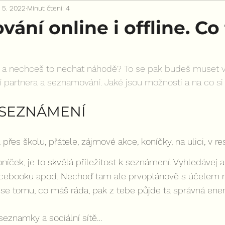
. 5. 2022
Minut čtení: 4
ání online i offline. Co
 a nechceš to nechat náhodě? To se pak budeš muset v
 partnera a seznamování. Jaké jsou možnosti a na co si
 SEZNÁMENÍ
, přes školu, přátele, zájmové akce, koníčky, na ulici, v r
íček, je to skvělá příležitost k seznámení. Vyhledávej a
Facebooku apod. Nechoď tam ale prvoplánově s účelem n
 se tomu, co máš ráda, pak z tebe půjde ta správná ener
 seznamky a sociální sítě…