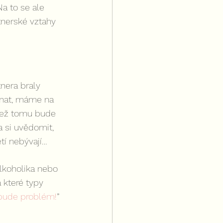
a to se ale 
tnerské vztahy 
nera braly 
znat, máme na 
 než tomu bude 
a si uvědomit, 
tí nebývají…
lkoholika nebo 
 které typy 
 bude problém!
”