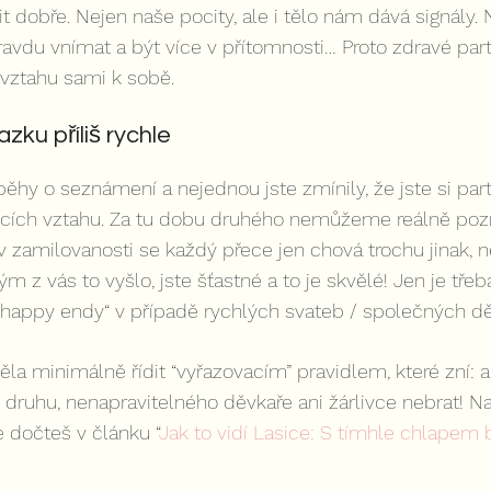
 dobře. Nejen naše pocity, ale i tělo nám dává signály. N
avdu vnímat a být více v přítomnosti… Proto zdravé par
 vztahu sami k sobě.
ku příliš rychle
běhy o seznámení a nejednou jste zmínily, že jste si part
ících vztahu. Za tu dobu druhého nemůžeme reálně po
v zamilovanosti se každý přece jen chová trochu jinak,
 z vás to vyšlo, jste šťastné a to je skvělé! Jen je třeb
„happy endy“ v případě rychlých svateb / společných dě
la minimálně řídit “vyřazovacím” pravidlem, které zní: a
v druhu, nenapravitelného děvkaře ani žárlivce nebrat! Na
 dočteš v článku “
Jak to vidí Lasice: S tímhle chlapem