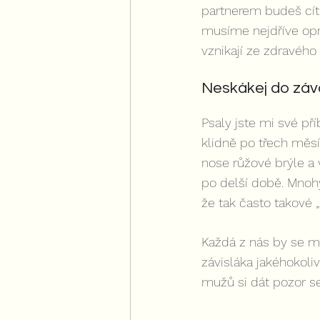
partnerem budeš cítit
musíme nejdříve opr
vznikají ze zdravého
Neskákej do závaz
Psaly jste mi své pří
klidně po třech měs
nose růžové brýle a 
po delší době. Mnohým
že tak často takové 
Každá z nás by se mě
závisláka jakéhokoli
mužů si dát pozor se