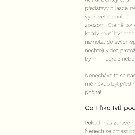
představy o lásce, ne
vyprávět o společné
zpozorni. Stejně tak
každý musí být manipu
namotat do svých spár
nechtějí vidět, prot
by mi modré z nebe!
Nenechávejte se namo
mě někdo byl před ně
počítá!
Co ti říká tvůj poc
Pokud máš zdravě nav
Nenech se zmást poci