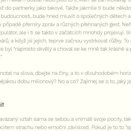
ž do partnerky jako takové. Takže jakmile ti bude někdo 
 budoucnosti, bude hned mluvit o společných dětech a
 v případě přemíry zpráv a různých přehnaných gest. Ne
látor, ale i ti se takto v začátcích mnohdy projevují. Sn
ů, a když jsi jejich, teprve začnou vystrkovat růžky. To 
ože byl “naprosto skvělý a choval se ke mně tak krásně a 
”
tat na slova, dbejte na činy, a to v dlouhodobém horizo
jakou dobu milionový? No a co? Zajímej se o to, jaký je 
it
ázaný vztah sama se sebou a vnímáš svoje pocity, tak t
tem strachu nebo emoční závislosti. Pokud je to to “spr