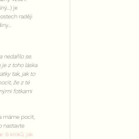
ný…) je 
ostech raději 
diny…
 nedařilo se. 
je z toho láska 
tky tak, jak to 
it, že z té 
anými fotkami 
a máme pocit, 
o nastavte 
e: 6 kroků, jak 