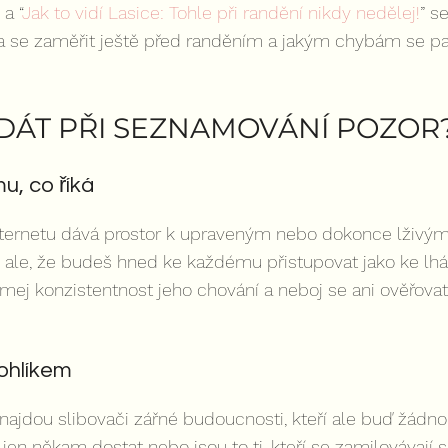
” a “
Jak to vidí Lasice: Tohle při randění nikdy nedělej!
” s
a se zaměřit ještě před randěním a jakým chybám se pak
I DÁT PŘI SEZNAMOVÁNÍ POZOR
u, co říká
nternetu dává prostor k upraveným nebo dokonce lživý
ale, že budeš hned ke každému přistupovat jako ke lhář
ej konzistentnost jeho chování a neboj se ani ověřovat 
ohlíkem
 najdou slibovači zářné budoucnosti, kteří ale buď žád
m jen někam dostat nebo jsou to ti, kteří se zamilovávají 