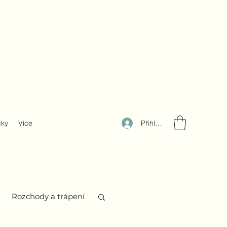
Přihlásit se
čky
Více
Rozchody a trápení