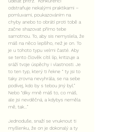
udělat přítrž. “Konkurenci” 
odstraňuje nekalými praktikami – 
pomluvami, poukazováním na 
chyby anebo to obrátí proti tobě a 
začne shazovat přímo tebe 
samotnou. To, aby sis nemyslela, že 
máš na něco lepšího, než je on. To 
je u tohoto typu velmi časté. Aby 
se tento člověk cítil líp, kritizuje a 
sráží tvoje úspěchy i vlastnosti. Je 
to ten typ, který ti řekne “ ty jsi to 
taky zrovna nevyhrála, se na sebe 
podívej, kdo by s tebou jiný byl.” 
Nebo “díky mně máš to, co máš, 
ale jsi nevděčná, a kdybys neměla 
mě, tak…”
Jednoduše, snaží se vnuknout ti 
myšlenku, že on je dokonalý a ty 