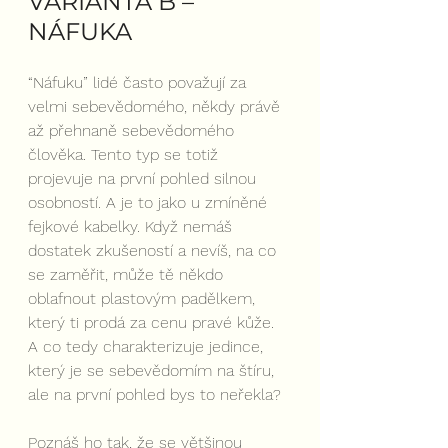
VARIANTA B – 
NÁFUKA
“Náfuku” lidé často považují za 
velmi sebevědomého, někdy právě 
až přehnaně sebevědomého 
člověka. Tento typ se totiž 
projevuje na první pohled silnou 
osobností. A je to jako u zmíněné 
fejkové kabelky. Když nemáš 
dostatek zkušeností a nevíš, na co 
se zaměřit, může tě někdo 
oblafnout plastovým padělkem, 
který ti prodá za cenu pravé kůže. 
A co tedy charakterizuje jedince, 
který je se sebevědomím na štíru, 
ale na první pohled bys to neřekla?
Poznáš ho tak, že se většinou 