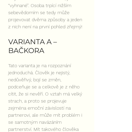
“vyhnané”. Osoba trpící nižším 
sebevědomím se tedy může 
projevovat dvěma způsoby a jeden 
z nich není na první pohled zřejmý!
VARIANTA A – 
BAČKORA
Tato varianta je na rozpoznání 
jednoduchá. Člověk je nejistý, 
nedůvěřivý, bojí se změn, 
podceňuje se a celkově je z něho 
cítit, že si nevěří. O vztah má velký 
strach, a proto se projevuje 
zejména emoční závislostí na 
partnerovi, ale může mít problém i 
se samotným navázáním 
partnerství. Mít takového člověka 