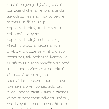
hlasitě projevuje, bývá agresivní a 
ponižuje druhé. Z něho si srandu 
ale udělat nesmíš, jinak to pěkně 
schytáš. Tváří se, že je 
nepostradatelný, ať jde o vztah 
nebo práci. Aby se 
nepostradatelným stal, shazuje 
všechny okolo a hledá na nich 
chyby. A protože se v nitru o svoji 
pozici bojí, tak přehnaně kontroluje. 
Musíš mu u všeho vysvětlovat proč 
a jak, chce o všem mít perfektní 
přehled. A protože jeho 
sebevědomí opravdu není takové, 
jaké se na první pohled zdá, tak 
bude i hodně žárlit. Jakmile začneš 
věnovat pozornost někomu jinému, 
hned zbystří a bude se snažit tomu 