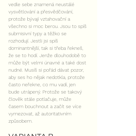
vedle sebe znamená neustálé 
vysvětlování a přesvědčování, 
protože bývají vztahovační a 
všechno si moc berou. Jsou to spíš 
submisivní typy a těžko se 
rozhodují. Jestli jsi spíš 
dominantnější, tak si třeba řekneš, 
že se to hodí. Jenže dlouhodobě to 
může být velmi únavné a také dost 
nudné. Musíš si pořád dávat pozor, 
aby ses ho nějak nedotkla, protože 
často neřekne, co mu vadí, jen 
bude utrápený. Protože se takový 
člověk stále potlačuje, může 
časem bouchnout a začít se více 
vymezovat, až autoritativním 
způsobem.