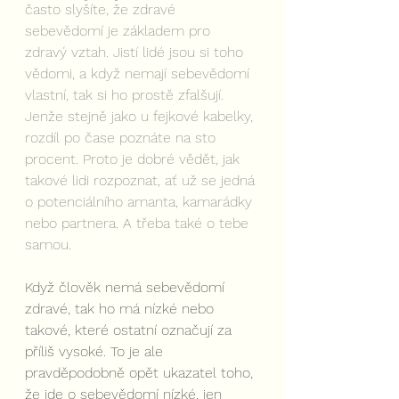
často slyšíte, že zdravé 
sebevědomí je základem pro 
zdravý vztah. Jistí lidé jsou si toho 
vědomi, a když nemají sebevědomí 
vlastní, tak si ho prostě zfalšují. 
Jenže stejně jako u fejkové kabelky, 
rozdíl po čase poznáte na sto 
procent. Proto je dobré vědět, jak 
takové lidi rozpoznat, ať už se jedná 
o potenciálního amanta, kamarádky 
nebo partnera. A třeba také o tebe 
samou.
Když člověk nemá sebevědomí 
zdravé, tak ho má nízké nebo 
takové, které ostatní označují za 
příliš vysoké. To je ale 
pravděpodobně opět ukazatel toho, 
že jde o sebevědomí nízké, jen 