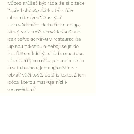
vůbec můžeš být ráda, že si o tebe 
“opře kolo”. Zpočátku tě může 
ohromit svým “úžasným” 
sebevědomím. Je to třeba chlap, 
který se k tobě chová krásně, ale 
pak seřve servírku v restauraci za 
úplnou prkotinu a nebojí se jít do 
konfliktu s kdekým. Teď se na tebe 
sice tváří jako mílius, ale nebude to 
trvat dlouho a jeho agresivita se 
obrátí vůči tobě. Celé je to totiž jen 
póza, kterou maskuje nízké 
sebevědomí.
Myslím, že toto dostatečně shrnuje, 
proč je potřeba falešné 
sebevědomí rozpoznat a umět ho 
odhalit. Pokud chceš být ve 
vyrovnaném vztahu, ať milostném 