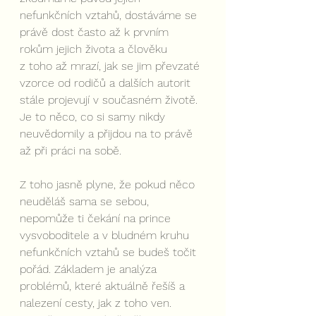
nefunkčních vztahů, dostáváme se 
právě dost často až k prvním 
rokům jejich života a člověku 
z toho až mrazí, jak se jim převzaté 
vzorce od rodičů a dalších autorit 
stále projevují v současném životě. 
Je to něco, co si samy nikdy 
neuvědomily a přijdou na to právě 
až při práci na sobě.
Z toho jasně plyne, že pokud něco 
neuděláš sama se sebou, 
nepomůže ti čekání na prince 
vysvoboditele a v bludném kruhu 
nefunkčních vztahů se budeš točit 
pořád. Základem je analýza 
problémů, které aktuálně řešíš a 
nalezení cesty, jak z toho ven. 