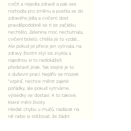
cvičit a nejedla zdravě a pak ses 
rozhodla pro změnu a pustila se do 
zdravého jídla a cvičení, dost 
pravděpodobně se ti ze začátku 
nechtělo. Zelenina moc nechutnala, 
cvičení bolelo, chtěla jsi to vzdát… 
Ale pokud jsi přece jen vytrvala, na 
zdravý životní styl sis zvykla a 
najednou si to nedokážeš 
představit jinak. Tak stejné je to 
s duševní prací. Nejdřív se mozek 
“vzpírá”, nechce měnit zajeté 
pořádky, ale pokud vytrváme, 
výsledky se dostaví. A to takové, 
které mění životy.
Hledat chybu u mužů, nadávat na 
ně nebo si stěžovat, že žádní 
nejsou ti žádnou pozitivní změnu 
nepřinese. Čas, který jsi do teď 