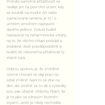
Protože samotná přitažlivost se 
neděje jen na povrchní úrovni, kdy 
se koukáš na modré oči nebo 
vypracovaná ramena, je to i o 
určitém emočním nastavení 
daného jedince. Dokud budeš 
nastavená na neharmonické vztahy, 
na to, že všichni chlapi podvádí a 
podobně, dost pravděpodobně si 
budeš do nekonečna přitahovat ty 
stejné typy.
Dobrou zprávou je, že zmíněné 
vzorce chování se dají prací na 
sobě změnit. Není to ze dne na 
den, ale změnit se to dá a výsledky 
jsou pak úžasné. Vždycky říkám, že 
je to jako se zdravým životním 
stylem. Jestli jsi nikdy nechodila 