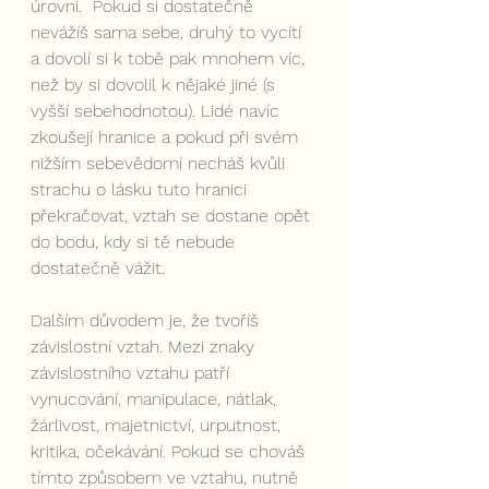
úrovni.  Pokud si dostatečně 
nevážíš sama sebe, druhý to vycítí 
a dovolí si k tobě pak mnohem víc, 
než by si dovolil k nějaké jiné (s 
vyšší sebehodnotou). Lidé navíc 
zkoušejí hranice a pokud při svém 
nižším sebevědomí necháš kvůli 
strachu o lásku tuto hranici 
překračovat, vztah se dostane opět 
do bodu, kdy si tě nebude 
dostatečně vážit.
Dalším důvodem je, že tvoříš 
závislostní vztah. Mezi znaky 
závislostního vztahu patří 
vynucování, manipulace, nátlak, 
žárlivost, majetnictví, urputnost, 
kritika, očekávání. Pokud se chováš 
tímto způsobem ve vztahu, nutně 