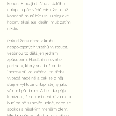
konec. Hledají dalšího a dalšího 
chlapa s přesvědčením, že to už 
konečně musí být ON. Biologické 
hodiny tikají, ale ideální muž zatím 
nikde.
Pokud žena chce z kruhu 
nespokojených vztahů vystoupit, 
většinou to dělá jen jedním 
způsobem. Hledáním nového 
partnera, který snad už bude 
“normální”. Ze začátku to třeba 
vypadá nadějně a pak se z něj 
stejně vyklube chlap, stejný jako 
všichni před ním. A tím dospěje 
k názoru, že chlapi nestojí za nic a 
buď na ně zanevře úplně, nebo se 
spokojí s nějakým menším zlem. 
Hledala přece tak dlouho a nikdo 