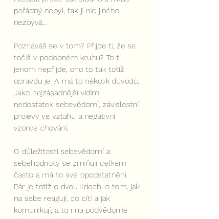
pořádný nebyl, tak jí nic jiného 
nezbývá…
Poznáváš se v tom? Přijde ti, že se 
točíš v podobném kruhu? To ti 
jenom nepřijde, ono to tak totiž 
opravdu je. A má to několik důvodů. 
Jako nejzásadnější vidím 
nedostatek sebevědomí, závislostní 
projevy ve vztahu a negativní 
vzorce chování.
O důležitosti sebevědomí a 
sebehodnoty se zmiňuji celkem 
často a má to své opodstatnění. 
Pár je totiž o dvou lidech, o tom, jak 
na sebe reagují, co cítí a jak 
komunikují, a to i na podvědomé 