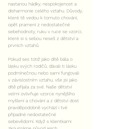
nastanou hádky, nespokojenost a 
disharmonie celého vztahu. Důvody, 
které tě vedou k tomuto chování, 
opět pramení z nedostatečné 
sebehodnoty, ruku v ruce se vzorci, 
které si s sebou neseš z dětství a 
prvních vztahů.
Pokud ses totiž jako dítě bála o 
lásku svých rodičů, dávali ti lásku 
podmínečnou nebo sami fungovali 
v závislostním vztahu, vše jsi jako 
dítě přijala za své. Naše dětství 
velmi ovlivňuje vzorce nynějšího 
myšlení a chování a z dětství dost 
pravděpodobně vychází i tvé 
případné nedostatečné 
sebevědomí. Když s klientkami 
zkoumáme původ jejich 