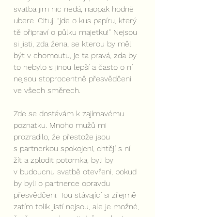
svatba jim nic nedá, naopak hodně 
ubere. Cituji “jde o kus papíru, který 
tě připraví o půlku majetku!” Nejsou 
si jisti, zda žena, se kterou by měli 
být v chomoutu, je ta pravá, zda by 
to nebylo s jinou lepší a často o ní 
nejsou stoprocentně přesvědčeni 
ve všech směrech.
Zde se dostávám k zajímavému 
poznatku. Mnoho mužů mi 
prozradilo, že přestože jsou 
s partnerkou spokojeni, chtějí s ní 
žít a zplodit potomka, byli by 
v budoucnu svatbě otevřeni, pokud 
by byli o partnerce opravdu 
přesvědčeni. Tou stávající si zřejmě 
zatím tolik jistí nejsou, ale je možné, 