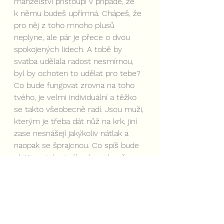
manželství přistoupí v případě, že 
k němu budeš upřímná. Chápeš, že 
pro něj z toho mnoho plusů 
neplyne, ale pár je přece o dvou 
spokojených lidech. A tobě by 
svatba udělala radost nesmírnou, 
byl by ochoten to udělat pro tebe? 
Co bude fungovat zrovna na toho 
tvého, je velmi individuální a těžko 
se takto všeobecně radí. Jsou muži, 
kterým je třeba dát nůž na krk, jiní 
zase nesnášejí jakýkoliv nátlak a 
naopak se šprajcnou. Co spíš bude 
platit na toho tvého, bys ale už 
měla vědět, pokud se s ním hrneš 
do svatby…
Můžeme se na “neženiče” zlobit? 
Těžko. Pravidla sexuálně-vztahové 