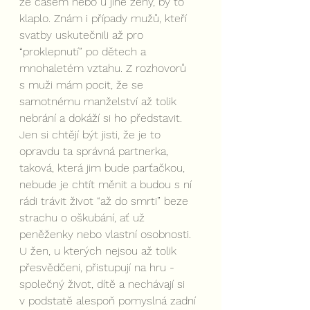
že časem nebo u jiné ženy, by to 
klaplo. Znám i případy mužů, kteří 
svatby uskutečnili až pro 
“proklepnutí” po dětech a 
mnohaletém vztahu. Z rozhovorů 
s muži mám pocit, že se 
samotnému manželství až tolik 
nebrání a dokáží si ho představit. 
Jen si chtějí být jisti, že je to 
opravdu ta správná partnerka, 
taková, která jim bude parťačkou, 
nebude je chtít měnit a budou s ní 
rádi trávit život “až do smrti” beze 
strachu o oškubání, ať už 
peněženky nebo vlastní osobnosti. 
U žen, u kterých nejsou až tolik 
přesvědčeni, přistupují na hru - 
společný život, dítě a nechávají si 
v podstatě alespoň pomyslná zadní 