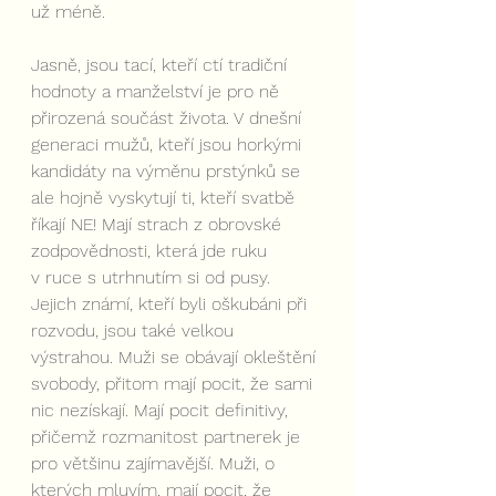
už méně. 
Jasně, jsou tací, kteří ctí tradiční 
hodnoty a manželství je pro ně 
přirozená součást života. V dnešní 
generaci mužů, kteří jsou horkými 
kandidáty na výměnu prstýnků se 
ale hojně vyskytují ti, kteří svatbě 
říkají NE! Mají strach z obrovské 
zodpovědnosti, která jde ruku 
v ruce s utrhnutím si od pusy. 
Jejich známí, kteří byli oškubáni při 
rozvodu, jsou také velkou 
výstrahou. Muži se obávají okleštění 
svobody, přitom mají pocit, že sami 
nic nezískají. Mají pocit definitivy, 
přičemž rozmanitost partnerek je 
pro většinu zajímavější. Muži, o 
kterých mluvím, mají pocit, že 