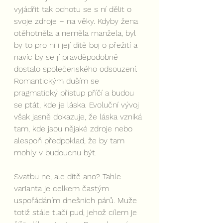
vyjádřit tak ochotu se s ní dělit o 
svoje zdroje – na věky. Kdyby žena 
otěhotněla a neměla manžela, byl 
by to pro ní i její dítě boj o přežití a 
navíc by se jí pravděpodobně 
dostalo společenského odsouzení. 
Romantickým duším se 
pragmatický přístup příčí a budou 
se ptát, kde je láska. Evoluční vývoj 
však jasně dokazuje, že láska vzniká 
tam, kde jsou nějaké zdroje nebo 
alespoň předpoklad, že by tam 
mohly v budoucnu být. 
Svatbu ne, ale dítě ano? Tahle 
varianta je celkem častým 
uspořádáním dnešních párů. Muže 
totiž stále tlačí pud, jehož cílem je 