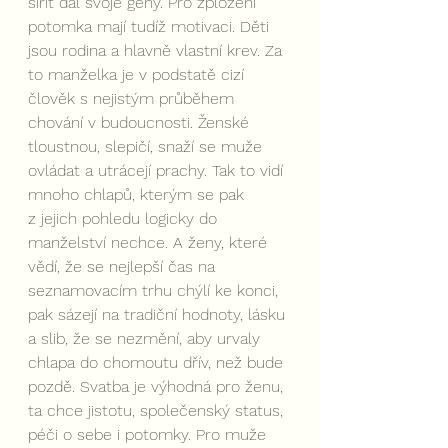
šířit dál svoje geny. Pro zplození 
potomka mají tudíž motivaci. Děti 
jsou rodina a hlavně vlastní krev. Za 
to manželka je v podstatě cizí 
člověk s nejistým průběhem 
chování v budoucnosti. Ženské 
tloustnou, slepičí, snaží se muže 
ovládat a utrácejí prachy. Tak to vidí 
mnoho chlapů, kterým se pak 
z jejich pohledu logicky do 
manželství nechce. A ženy, které 
vědí, že se nejlepší čas na 
seznamovacím trhu chýlí ke konci, 
pak sázejí na tradiční hodnoty, lásku 
a slib, že se nezmění, aby urvaly 
chlapa do chomoutu dřív, než bude 
pozdě. Svatba je výhodná pro ženu, 
ta chce jistotu, společenský status, 
péči o sebe i potomky. Pro muže 