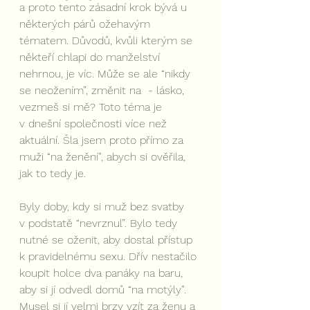
a proto tento zásadní krok bývá u 
některých párů ožehavým 
tématem. Důvodů, kvůli kterým se 
někteří chlapi do manželství 
nehrnou, je víc. Může se ale “nikdy 
se neožením”, změnit na  - lásko, 
vezmeš si mě? Toto téma je 
v dnešní společnosti více než 
aktuální. Šla jsem proto přímo za 
muži “na ženění”, abych si ověřila, 
jak to tedy je.
Byly doby, kdy si muž bez svatby 
v podstatě “nevrznul”. Bylo tedy 
nutné se oženit, aby dostal přístup 
k pravidelnému sexu. Dřív nestačilo 
koupit holce dva panáky na baru, 
aby si jí odvedl domů “na motýly”. 
Musel si jí velmi brzy vzít za ženu a 