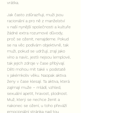
vrátka.
Jak často zdůrazňuji, muži jsou 
racionální a pro ně z manželství 
v naší nynější společnosti a kultuře 
žádné extra rozumové důvody, 
proč se oženit, nenajdeme. Pokud 
se na věc podívám objektivně, tak 
muži, pokud se udržují, zrají jako 
víno a navíc, jestli nejsou lemplové, 
tak jejich zdroje v čase přibývají. 
Děti mohou mít také v podstatě 
v jakémkoliv věku. Naopak aktiva 
ženy v čase klesají. Ta aktiva, která 
zajímají muže – mládí, vzhled, 
sexuální apetit, hravost, plodnost. 
Muž, který se nechce ženit a 
nakonec se ožení, u toho převáží 
emocionální stránka nad tou 