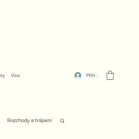
Přihlásit se
čky
Více
Rozchody a trápení