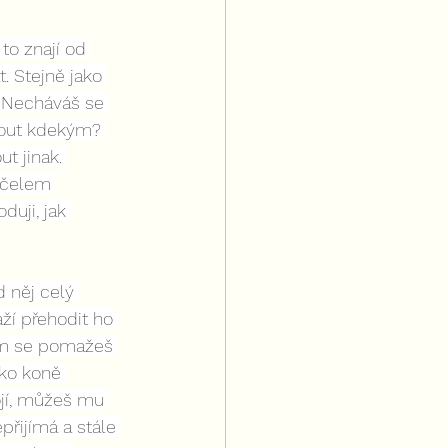
o znají od 
. Stejně jako 
. Necháváš se 
nout kdekým? 
t jinak. 
 čelem 
duji, jak 
 něj celý 
ží přehodit ho 
jem se pomažeš 
ko koně 
ojí, můžeš mu 
řijímá a stále 