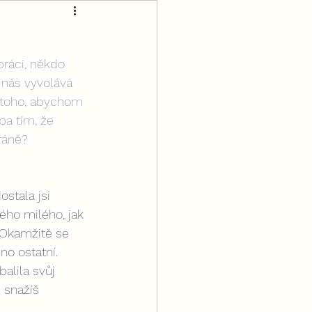
ráci, někdo 
 nás vyvolává 
o toho, abychom 
ba tím, že 
ráně? 
ostala jsi 
ého milého, jak 
. Okamžitě se 
no ostatní. 
alila svůj 
 snažíš 