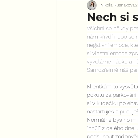
Nikola Rusnáková
2
Pro všechny ženy
Nech si s
Všichni se někdy po
nám křivdí nebo se n
negativní emoce, kte
si vlastní emoce zpr
vyvoláme hádku a ně
Samozřejmě náš par
Klientkám to vysvětlu
pokutu za parkování 
si v klídečku polehá
nastartuješ a pucuje
Normálně bys ho mile 
“hnůj” z celého dne. 
podsunout zodpovědn