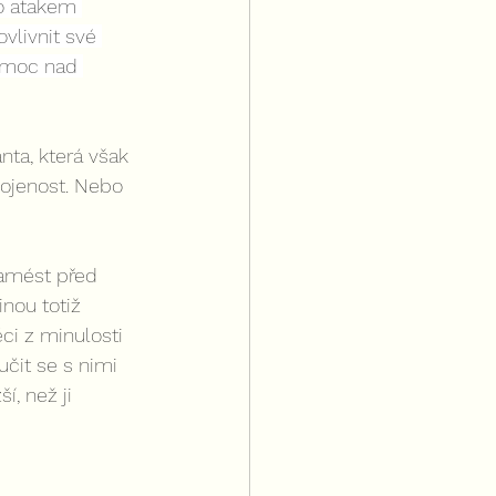
ho atakem 
vlivnit své 
 moc nad 
ta, která však 
kojenost. Nebo 
zamést před 
nou totiž 
ci z minulosti 
čit se s nimi 
, než ji 