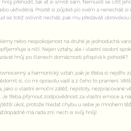
j hnůj přehodit, tak ať si smrdí sám. Nemusíš se cítit je
bo ukřivděná. Prostě si půjdeš po svém a nenecháš si o
 se totiž ovlivnit necháš, pak mu předáváš obrovskou
blémy nebo nespokojenost na druhé je jednoduchá varian
příjemňuje a ničí. Nejen vztahy, ale i vlastní osobní spo
azávat hnůj po členech domácnosti přispívá k pohodě?
rovnocenný a harmonický vztah, pak je třeba si nejdřív 
domit si, co mi opravdu vadí a z čeho to pramení. Větši
a, jako o vlastní emoční zátěž, nejistoty, nezpracované vě
 Je třeba přijmout zodpovědnost za vlastní emoce a nau
ejtěžší úkol, protože hledat chybu u sebe je mnohem těžší
aždopádně má rada zní: nech si svůj hnůj!