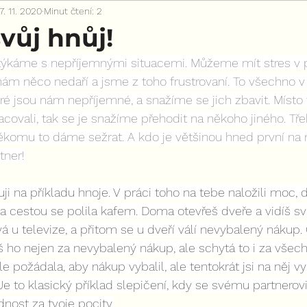
7. 11. 2020
Minut čtení: 2
vůj hnůj!
týkáme s nepříjemnými situacemi. Můžeme mít stres v p
ám něco nedaří a jsme z toho frustrovaní. To všechno v
ré jsou nám nepříjemné, a snažíme se jich zbavit. Míst
acovali, tak se je snažíme přehodit na někoho jiného. Tře
komu to dáme sežrat. A kdo je většinou hned první na 
tner!
ji na příkladu hnoje. V práci toho na tebe naložili moc, d
a cestou se polila kafem. Doma otevřeš dveře a vidíš sv
vá u televize, a přitom se u dveří válí nevybalený nákup
š ho nejen za nevybalený nákup, ale schytá to i za všech
požádala, aby nákup vybalil, ale tentokrát jsi na něj vyb
Je to klasický příklad slepičení, kdy se svému partnerovi
ost za tvoje pocity.