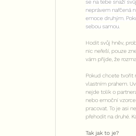
se na tebe snaží svů
neprávem nařčená ne
emoce druhým. Pokud
sebou samou.
Hodit svůj hněv, pro
nic neřeší, pouze zne
vám přijde, že rozm
Pokud chcete tvořit 
vlastním prahem. Uvě
nejde tolik o partner
nebo emoční vzorce.
pracovat. To je asi n
přehodit na druhé. K
Tak jak to je?