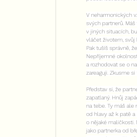
V neharmonických vz
svých partnerů. Máš 
v jiných situacích, 
vláčet životem, svůj
Pak tušíš správně, ž
Nepříjemné okolnost
a rozhodovat se o naš
zareaguji. Zkusme si
Představ si, že part
zapatlaný. Hnůj zapá
na tebe. Ty máš ale
od hlavy až k patě 
o nějaké maličkosti.
jako partnerka od bř