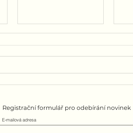
Jak dodržet předsevzetí
Před
vzt
Známe to asi všichni, prvního
jaká
ledna si dáme klidně několik
zlepš
předsevzetí a za den, týden,
Často
měsíc na to jsou fuč. Fitness
práce
centra a jejich...
zvláš
Registrační formulář pro odebírání novinek