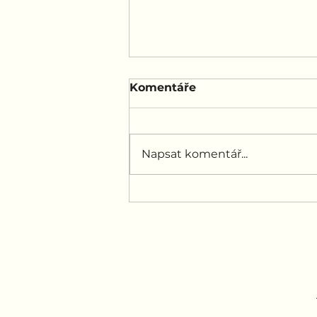
Komentáře
Napsat komentář...
Proč váš partner
zapomněl na výročí?