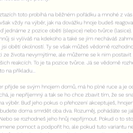
tazích toto probíhá na běžném pořádku a mnohé z vás t
však vždy na výběr, jak na dovážku hnoje budeš reagovat
buď jednáme z pozice oběti (slepice) nebo tvůrce (lasice)
 hnůj si vylíváš na kdekoho a také se jím necháváš zahr
e jsi obětí okolností. Ty se však můžeš vědomě rozhodnou
i ze života nevymýtíme, ale můžeme se k nim postavit
ich reakcích. To je ta pozice tvůrce. Já se vědomě rozho
 to na příkladu…
ner přijde se svým hnojem domů, má ho plné ruce a je od
chá, je nepříjemný a tak se ho chce zbavit tím, že se sna
 na výběr. Buď jeho pokus o přehození akceptuješ, hno
a budete doma smrdět oba dva. Rozuměj, pohádáte se ja
 Nebo se rozhodneš jeho hnůj nepřijmout. Pokud o to st
emene pomoct a podpořit ho, ale pokud tuto variantu nep