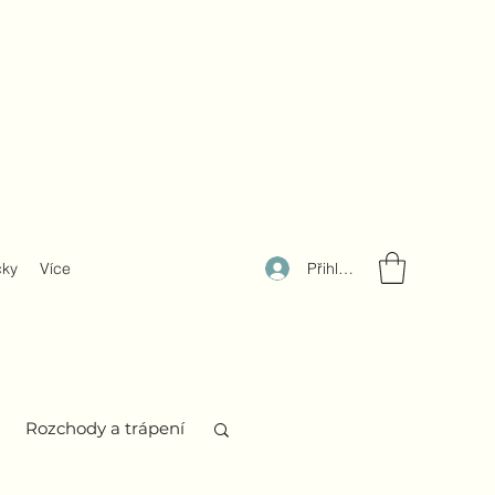
Přihlásit se
čky
Více
Rozchody a trápení