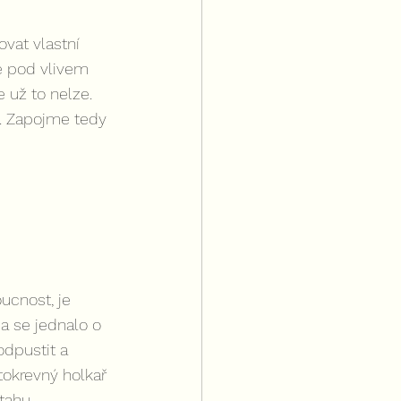
vat vlastní 
le pod vlivem 
 už to nelze. 
e. Zapojme tedy 
ucnost, je 
a se jednalo o 
odpustit a 
stokrevný holkař 
tahu.