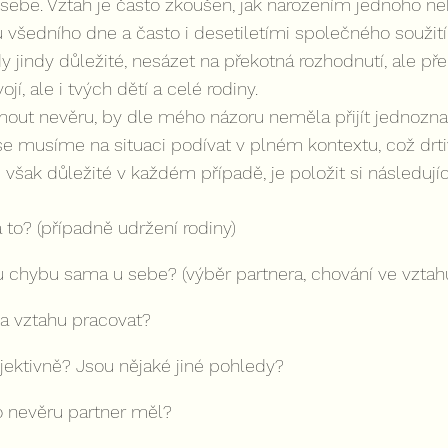
sebe. Vztah je často zkoušen, jak narozením jednoho ne
u všedního dne a často i desetiletími společného soužití
y jindy důležité, nesázet na překotná rozhodnutí, ale př
jí, ale i tvých dětí a celé rodiny.
ijmout nevěru, by dle mého názoru neměla přijít jednoz
 se musíme na situaci podívat v plném kontextu, což drtiv
 však důležité v každém případě, je položit si následujíc
a to? (případně udržení rodiny)
chybu sama u sebe? (výběr partnera, chování ve vztah
a vztahu pracovat?
jektivně? Jsou nějaké jiné pohledy?
 nevěru partner měl?