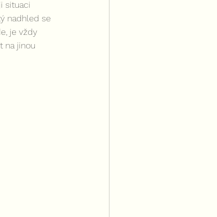
 situaci 
tý nadhled se 
e, je vždy 
 na jinou 