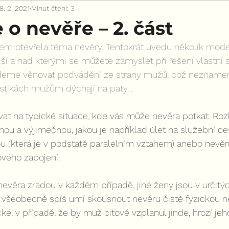
8. 2. 2021
Minut čtení: 3
 o nevěře – 2. část
em otevřela téma nevěry. Tentokrát uvedu několik model
jší a nad kterými se můžete zamyslet při řešení vlastní s
deme věnovat podvádění ze strany mužů, což neznamen
tistikách mužům dýchají na paty…
t na typické situace, kde vás může nevěra potkat. Roz
u a výjimečnou, jakou je například úlet na služební ces
 (která je v podstatě paralelním vztahem) anebo nevě
ového zapojení.
 nevěra zradou v každém případě, jiné ženy jsou v určitý
 A všeobecně spíš umí skousnout nevěru čistě fyzickou n
ické, v případě, že by muž citově vzplanul jinde, hrozí je