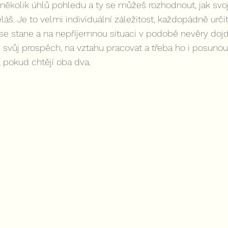
 několik úhlů pohledu a ty se můžeš rozhodnout, jak svoji
láš. Je to velmi individuální záležitost, každopádně urči
se stane a na nepříjemnou situaci v podobě nevěry dojd
 svůj prospěch, na vztahu pracovat a třeba ho i posunout
 pokud chtějí oba dva.