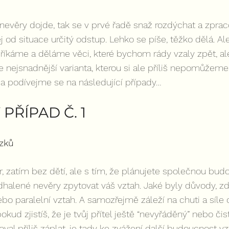
nevěry dojde, tak se v prvé řadě snaž rozdýchat a zpraco
j od situace určitý odstup. Lehko se píše, těžko dělá. A
říkáme a děláme věci, které bychom rády vzaly zpět, ale
je nejsnadnější varianta, kterou si ale příliš nepomůžem
t a podívejme se na následující případy…
PŘÍPAD Č. 1
zků
, zatím bez dětí, ale s tím, že plánujete společnou budo
dhalené nevěry zpytovat váš vztah. Jaké byly důvody, zd
bo paralelní vztah. A samozřejmě záleží na chuti a síle 
okud zjistíš, že je tvůj přítel ještě “nevyřáděný” nebo či
val příliš záplat, je tady ke zvážení další budoucnost vz