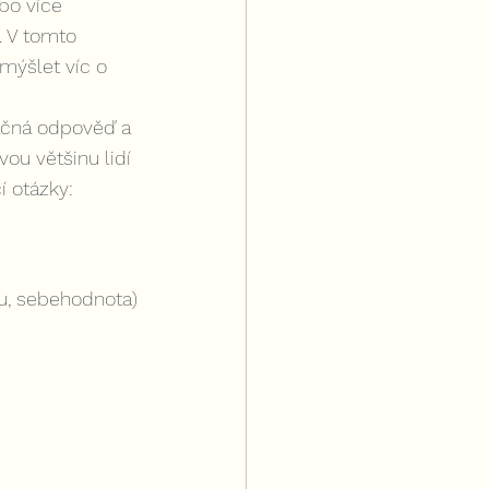
bo více 
. V tomto 
emýšlet víc o 
načná odpověď a 
ou většinu lidí 
í otázky:
u, sebehodnota)