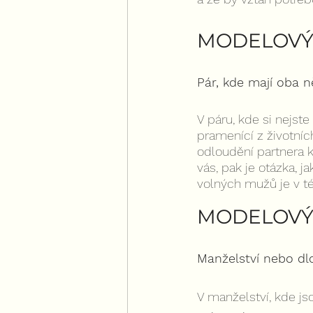
MODELOVÝ 
Pár, kde mají oba n
V páru, kde si nejst
pramenící z životníc
odloudění partnera 
vás, pak je otázka, j
volných mužů je v t
MODELOVÝ 
Manželství nebo dl
V manželství, kde js