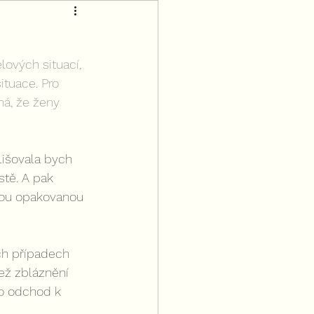
ových situací, 
ituace. Pro 
á, že ženy 
lišovala bych 
tě. A pak 
rou opakovanou 
ch případech 
ež zbláznění 
ho odchod k 