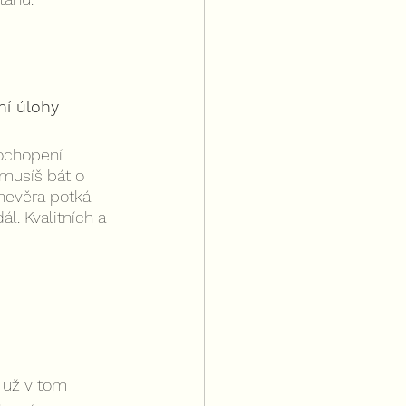
ní úlohy
pochopení 
emusíš bát o 
nevěra potká 
l. Kvalitních a 
 už v tom 