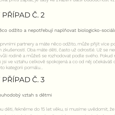
PŘÍPAD Č. 2
ěco odžito a nepotřebují naplňovat biologicko-sociál
e prvními partnery a máte něco odžito, může přijít více 
h zkušeností. Oba máte děti, často už odrostlé. Už se n
kvůli rodině a můžeš se rozhodovat podle svého. Pokud 
ak jsi ve vztahu celkově spokojená a co od něj očekáváš dá
éto kategorii pomálu…
PŘÍPAD Č. 3
ouhodobý vztah s dětmi
ou děti, řekněme do 15 let věku, si musíme uvědomit, že