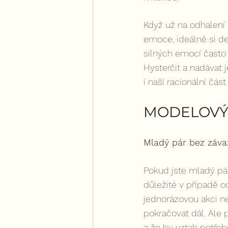
Když už na odhalení 
emoce, ideálně si de
silných emocí často 
Hysterčit a nadávat 
i naši racionální čás
MODELOVÝ 
Mladý pár bez záva
Pokud jste mladý pár
důležité v případě o
jednorázovou akci ne
pokračovat dál. Ale p
a že by vztah potřebo