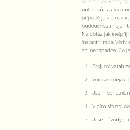
nejsme jen samy za 
potomků, tak realito
případě je víc než kd
budoucnosti nejen tvo
Na dotaz jak (ne)př
instantní rada. Vždy
ani nenapadne. Co je
Stojí mi vztah z
Vnímám nějakou 
Jsem ochotná n
Vidím situaci ob
Jaké důvody pro