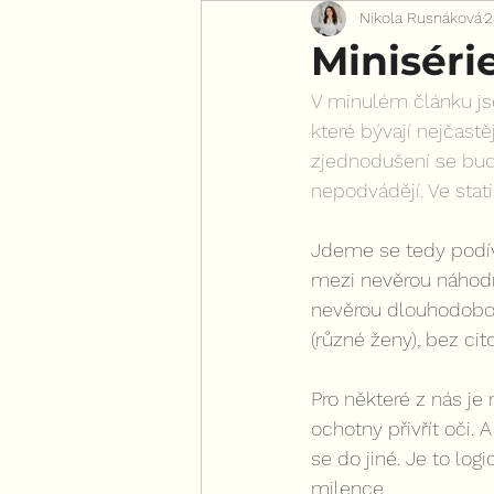
Nikola Rusnáková
2
Pro všechny ženy
Minisérie
V minulém článku js
které bývají nejčastě
zjednodušení se bu
nepodvádějí. Ve sta
Jdeme se tedy podíva
mezi nevěrou náhodno
nevěrou dlouhodobou
(různé ženy), bez cit
Pro některé z nás je
ochotny přivřít oči.
se do jiné. Je to log
milence.