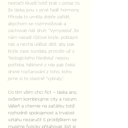
nestačí! Musíš totiž brát v potaz to, 
že láska jsou v prvé řadě hormony. 
Příroda to uměla dobře zařídit, 
abychom se rozmnožovali a 
zachovali náš druh. “Vymyslela”, že 
nám nasadí růžové brýle, poblázní 
nás a nechá udělat dítě, aby pak 
brýle zase sundala, protože už z 
“biologického hlediska” nejsou 
potřeba. Některé z nás pak čeká 
drsné rozčarování z toho, koho 
jsme si to vlastně “vybraly”.
Co tím vším chci říct – láska ano, 
ovšem kombinujme city a rozum. 
Vášeň a chemie na začátku totiž 
rozhodně spokojenost a trvalost 
vztahu nezaručí! S protějškem se 
musíme fyzicky přitahovat, být si 