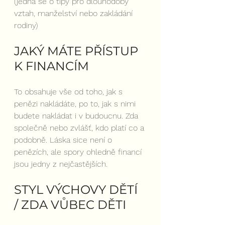
(jedná se o tipy pro dlouhodobý 
vztah, manželství nebo zakládání 
rodiny)
JAKÝ MÁTE PŘÍSTUP 
K FINANCÍM
To obsahuje vše od toho, jak s 
penězi nakládáte, po to, jak s nimi 
budete nakládat i v budoucnu. Zda 
společně nebo zvlášť, kdo platí co a 
podobně. Láska sice není o 
penězích, ale spory ohledně financí 
jsou jedny z nejčastějších.
STYL VÝCHOVY DĚTÍ 
/ ZDA VŮBEC DĚTI