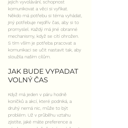
jejich vyvolávání, schopnost 
komunikovat a věci si vyříkat. 
Někdo má potřebu si téma vyhádat, 
jiný potřebuje nejdřív čas, aby si to 
promyslel. Každý má jiné obranné 
mechanismy, když se cítí ohrožen. 
S tím vším je potřeba pracovat a 
komunikaci se učit nastavit tak, aby 
sloužila naším cílům.
JAK BUDE VYPADAT 
VOLNÝ ČAS
Když má jeden v páru hodně 
koníčků a akcí, které podniká, a 
druhý nemá nic, může to být 
problém. Už v průběhu vztahu 
zjistíte, jaké máte preference a 