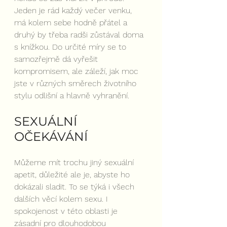
Jeden je rád každý večer venku, 
má kolem sebe hodně přátel a 
druhý by třeba radši zůstával doma 
s knížkou. Do určité míry se to 
samozřejmě dá vyřešit 
kompromisem, ale záleží, jak moc 
jste v různých směrech životního 
stylu odlišní a hlavně vyhranění.
SEXUÁLNÍ 
OČEKÁVÁNÍ
Můžeme mít trochu jiný sexuální 
apetit, důležité ale je, abyste ho 
dokázali sladit. To se týká i všech 
dalších věcí kolem sexu. I 
spokojenost v této oblasti je 
zásadní pro dlouhodobou 