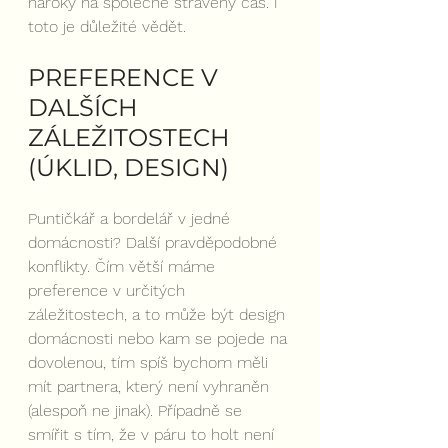
nároky na společně strávený čas. I 
toto je důležité vědět.
PREFERENCE V 
DALŠÍCH 
ZÁLEŽITOSTECH 
(ÚKLID, DESIGN)
Puntičkář a bordelář v jedné 
domácnosti? Další pravděpodobné 
konflikty. Čím větší máme 
preference v určitých 
záležitostech, a to může být design 
domácnosti nebo kam se pojede na 
dovolenou, tím spíš bychom měli 
mít partnera, který není vyhraněn 
(alespoň ne jinak). Případně se 
smířit s tím, že v páru to holt není 