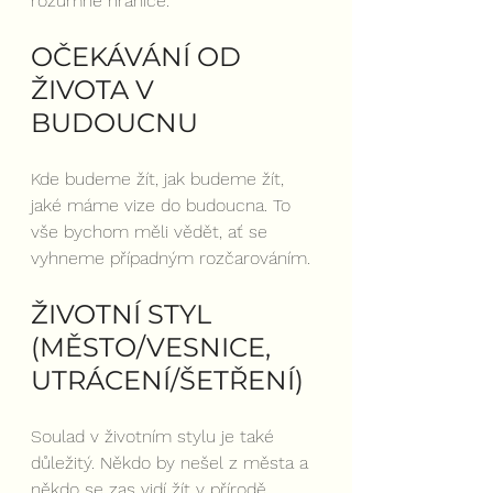
rozumné hranice.
OČEKÁVÁNÍ OD 
ŽIVOTA V 
BUDOUCNU
Kde budeme žít, jak budeme žít, 
jaké máme vize do budoucna. To 
vše bychom měli vědět, ať se 
vyhneme případným rozčarováním.
ŽIVOTNÍ STYL 
(MĚSTO/VESNICE, 
UTRÁCENÍ/ŠETŘENÍ)
Soulad v životním stylu je také 
důležitý. Někdo by nešel z města a 
někdo se zas vidí žít v přírodě. 