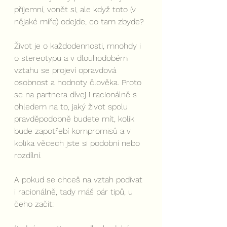
příjemní, vonět si, ale když toto (v 
nějaké míře) odejde, co tam zbyde?
Život je o každodennosti, mnohdy i 
o stereotypu a v dlouhodobém 
vztahu se projeví opravdová 
osobnost a hodnoty člověka. Proto 
se na partnera dívej i racionálně s 
ohledem na to, jaký život spolu 
pravděpodobně budete mít, kolik 
bude zapotřebí kompromisů a v 
kolika věcech jste si podobní nebo 
rozdílní.
A pokud se chceš na vztah podívat 
i racionálně, tady máš pár tipů, u 
čeho začít: