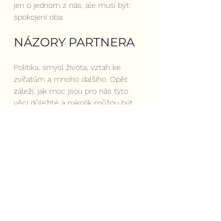
jen o jednom z nás, ale musí být 
spokojení oba.
NÁZORY PARTNERA
Politika, smysl života, vztah ke 
zvířatům a mnoho dalšího. Opět 
záleží, jak moc jsou pro nás tyto 
věci důležité a nakolik můžou být 
dlouhodobě konfliktní.
Důležité je být si vědomi toho, že 
naše představa o vztahu a všeho, 
co se ho týká, může být úplně 
odlišná od té partnerovy. Proto je 
potřeba o tématech spolu mluvit a 
mít v důležitých věcech jasno. 
Vyhneme se tak spoustě 