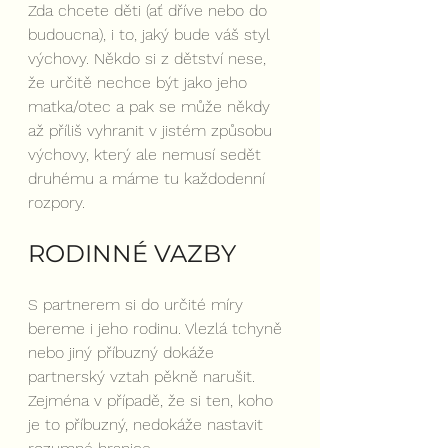
Zda chcete děti (ať dříve nebo do 
budoucna), i to, jaký bude váš styl 
výchovy. Někdo si z dětství nese, 
že určitě nechce být jako jeho 
matka/otec a pak se může někdy 
až příliš vyhranit v jistém způsobu 
výchovy, který ale nemusí sedět 
druhému a máme tu každodenní 
rozpory.
RODINNÉ VAZBY
S partnerem si do určité míry 
bereme i jeho rodinu. Vlezlá tchyně 
nebo jiný příbuzný dokáže 
partnerský vztah pěkně narušit. 
Zejména v případě, že si ten, koho 
je to příbuzný, nedokáže nastavit 