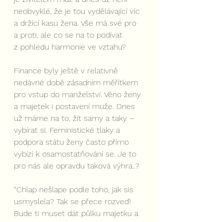
neobvyklé, že je tou vydělávající víc 
a držící kasu žena. Vše má své pro 
a proti, ale co se na to podívat 
z pohledu harmonie ve vztahu?
Finance byly ještě v relativně 
nedávné době zásadním měřítkem 
pro vstup do manželství. Věno ženy 
a majetek i postavení muže. Dnes 
už máme na to, žít samy a taky – 
vybírat si. Feministické tlaky a  
podpora státu ženy často přímo 
vybízí k osamostatňování se. Je to 
pro nás ale opravdu taková výhra..?
“Chlap nešlape podle toho, jak sis 
usmyslela? Tak se přece rozveď! 
Bude ti muset dát půlku majetku a 