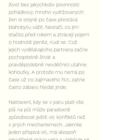
život bez jakýchkoliv povinností 
pohádkový, mnoho vydržovaných 
žen si stejně po čase přestává 
blahobytu vážit. Nestačí, co jim 
stačilo před rokem a ztrácejí pojem 
o hodnotě peněz, nudí se. Což 
jejich vydělávajícího partnera začne 
pochopitelně štvát a 
pravděpodobně nevděčnici utáhne 
kohoutky. A protože mu nemá po 
čase už co zajímavého říct, začne 
často zábavu hledat jinde.
Nastavení, kdy se v páru platí vše 
půl na půl může paradoxně 
způsobovat ještě víc konfliktů než 
v jiných mechanismech. Jakmile 
jeden přispívá víc, má alespoň 
nevyřčené právo veta a ulehčuje se 