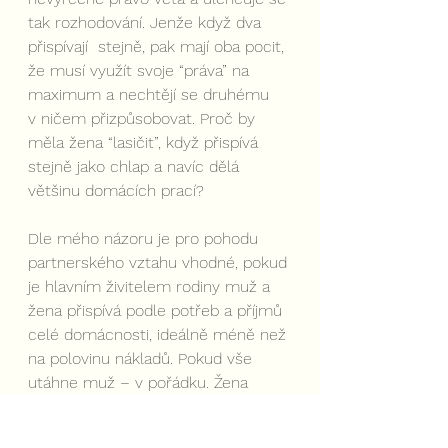
tak rozhodování. Jenže když dva 
přispívají  stejně, pak mají oba pocit, 
že musí využít svoje “práva” na 
maximum a nechtějí se druhému 
v ničem přizpůsobovat. Proč by 
měla žena “lasičit”, když přispívá 
stejně jako chlap a navíc dělá 
většinu domácích prací?
Dle mého názoru je pro pohodu 
partnerského vztahu vhodné, pokud 
je hlavním živitelem rodiny muž a 
žena přispívá podle potřeb a příjmů 
celé domácnosti, ideálně méně než 
na polovinu nákladů. Pokud vše 
utáhne muž – v pořádku. Žena 
může vlastní finance využít 
k vlastní realizaci, rozvoji, spoření. 