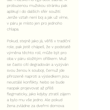
probuzenou mužskou stránku pak 
aplikují i do dalších sfér soužití. 
Jenže vztah není boj a jak už víme, 
v páru je místo jen pro jednoho 
chlapa.
Pokud, stejně jako já, věříš v tradiční 
role, pak jistě chápeš, že v podstatě 
výměna těchto rolí, může být pro 
oba v páru složitým oříškem. Muž 
se často cítí degradován a vyzýván 
svou ženou k souboji, čemuž jde 
přirozeně naproti a výsledkem jsou 
neustálé konflikty. Nebo se bude 
naopak projevovat až příliš 
flegmaticky, jako kdyby ztratil zájem 
a bylo mu vše jedno. Ale pokud 
žena zvládne za dveřmi domova 