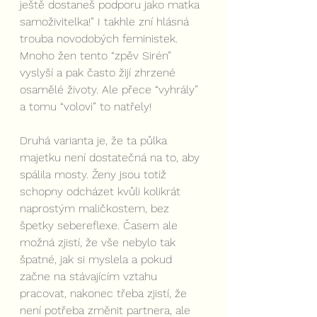
ještě dostaneš podporu jako matka 
samoživitelka!” I takhle zní hlásná 
trouba novodobých feministek. 
Mnoho žen tento “zpěv Sirén” 
vyslyší a pak často žijí zhrzené 
osamělé životy. Ale přece “vyhrály” 
a tomu “volovi” to natřely!
Druhá varianta je, že ta půlka 
majetku není dostatečná na to, aby 
spálila mosty. Ženy jsou totiž 
schopny odcházet kvůli kolikrát 
naprostým maličkostem, bez 
špetky sebereflexe. Časem ale 
možná zjistí, že vše nebylo tak 
špatné, jak si myslela a pokud 
začne na stávajícím vztahu 
pracovat, nakonec třeba zjistí, že 
není potřeba změnit partnera, ale 