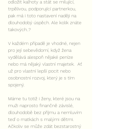
odložit kalhoty a stát se milující, 
trpělivou, podporující partnerkou, 
pak má i toto nastavení naději na 
dlouhodobý úspěch. Ale kolik znáte 
takových..?
V každém případě je vhodné, nejen 
pro její sebevědomí, když žena 
vydělává alespoň nějaké peníze 
nebo má nějaký vlastní majetek.  Ať 
už pro vlastní lepší pocit nebo 
osobnostní rozvoj, který je s tím 
spojený.
Máme tu totiž i ženy, které jsou na 
muži naprosto finančně závislé, 
dlouhodobě bez příjmu a nemluvím 
teď o matkách s malými dětmi.  
Ačkoliv se může zdát bezstarostný 