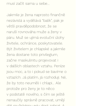
musí začít sama u sebe…
Jakmile je žena naprosto finančně 
nezávislá a vydělává “balík”, pak je 
větší pravděpodobnost, že se 
naruší rovnováha muže a ženy v 
páru. Muž se ujímá evoluční úlohy 
živitele, ochránce, poskytovatele. 
Být živitelem je chlapské a jakmile 
žena dostane toto privilegium, 
začne maskulinitu projevovat i 
v dalších oblastech vztahu. Peníze 
jsou moc, a to i pokud se bavíme o 
vztazích. Já platím, já rozhoduji. Né, 
že by toto neuměli i chlapi… Ale 
protože pro ženy je to něco 
v podstatě nového, s čím se ještě 
nenaučily správně pracovat, umějí 
dát mužskému egu dost zabrat. A 