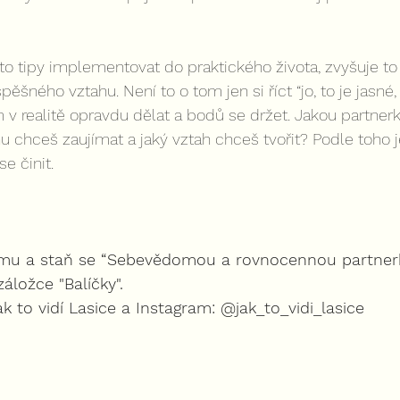
yto tipy implementovat do praktického života, zvyšuje to
ného vztahu. Není to o tom jen si říct “jo, to je jasné, 
m v realitě opravdu dělat a bodů se držet. Jakou partner
hu chceš zaujímat a jaký vztah chceš tvořit? Podle toho j
se činit.
mu a staň se “Sebevědomou a rovnocennou partnerk
áložce "Balíčky". 
k to vidí Lasice a Instagram: @jak_to_vidi_lasice