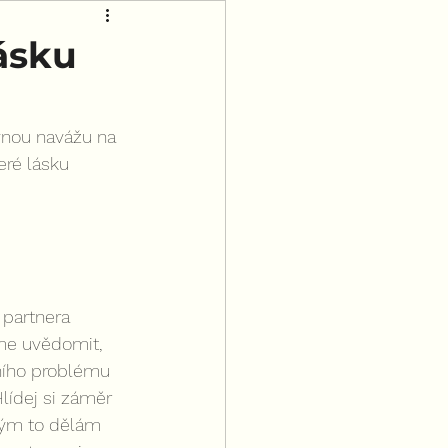
lásku
ovnou navážu na 
eré lásku 
 partnera 
me uvědomit, 
ního problému 
lídej si záměr 
kým to dělám 