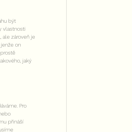
ahu být 
 vlastnosti 
 ale zároveň je 
 jenže on 
 prostě 
takového, jaký 
dáváme. Pro 
 nebo 
mu přináší 
musíme 