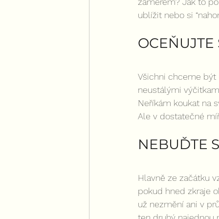
záměrem? Jak to pom
ublížit nebo si “nah
OCEŇUJTE 
Všichni chceme být o
neustálými výčitkami
Neříkám koukat na sv
Ale v dostatečné míř
NEBUĎTE S
Hlavně ze začátku vzt
pokud hned zkraje ok
už nezmění ani v pr
ten druhý najednou n