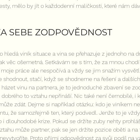
sty, mělo by jít o každodenní maličkosti, které nám dáva
ZA SEBE ZODPOVĚDNOST
o hledá viník situace a vina se přehazuje z jednoho na d
ak věc ošemetná. Setkávám se s tím, že za mnou chodí k
m moje práce ale nespočívá a vždy se jim snažím vysvětli
shodnout, stačí, když se shodneme na řešení a dalších 
ázet vinu na partnera, je to jednoduché zbavení se zo
c dobrého to vztahu nepřináší. Nic také není černobílé, i 
ůže zdát. Dejme si například otázku: kdo je viníkem ne
ntu, že samozřejmě ten, který podvedl. Jenže to je vždy
to i dlouhodobé krize. Pokud se držíte zuby nehty prohláš
tahu může partner, pak se jen držíte pozice oběti a na 
evytvoříte. Proto přijmi odpovědnost za svůj podíl na vz