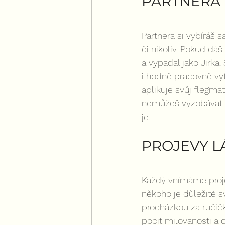
PARTNERA 
Partnera si vybíráš 
či nikoliv. Pokud dá
a vypadal jako Jirka.
i hodně pracovně vyt
aplikuje svůj flegmat
nemůžeš vyzobávat jen
je.
PROJEVY L
Každý vnímáme proje
někoho je důležité sv
procházkou za ručičk
pocit milovanosti a 