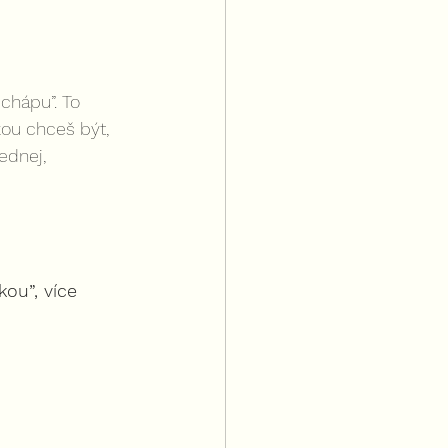
 
chápu”. To 
kou chceš být, 
ednej, 
ou”, více 