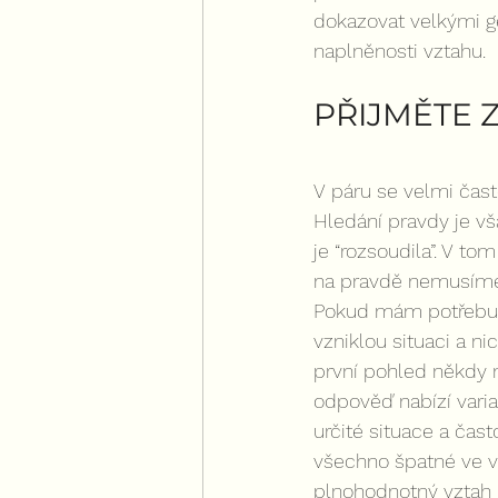
dokazovat velkými ge
naplněnosti vztahu.
PŘIJMĚTE 
V páru se velmi čast
Hledání pravdy je vš
je “rozsoudila”. V to
na pravdě nemusíme 
Pokud mám potřebu h
vzniklou situaci a ni
první pohled někdy m
odpověď nabízí varia
určité situace a čas
všechno špatné ve vz
plnohodnotný vztah n