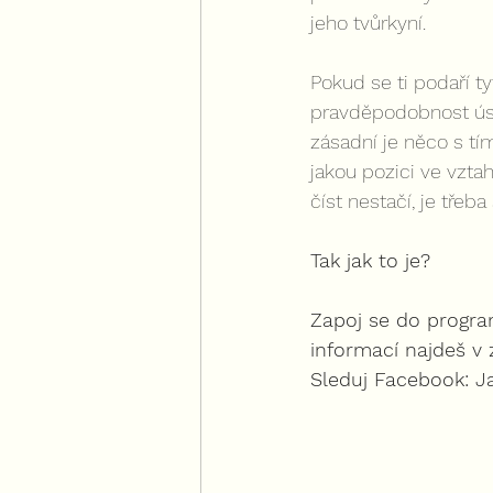
jeho tvůrkyní.
Pokud se ti podaří t
pravděpodobnost úspěš
zásadní je něco s tí
jakou pozici ve vzta
číst nestačí, je třeba 
Tak jak to je?
Zapoj se do progra
informací najdeš v z
Sleduj Facebook: Ja