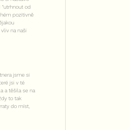
 “utrhnout od 
uhém pozitivně 
ějakou 
vliv na naši 
tnera jsme si 
ré jsi v té 
a a těšila se na 
dy to tak 
raty do míst, 