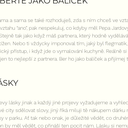
BERTE JAKO BALÍČEK
sama a sama se také rozhoduješ, zda s ním chceš ve vzt
š vztahu “ano”, pak nespekuluj, co kdyby měl Pepa Jardovy
 Stejně tak jako když máš partnera, který hodně vydělává,
ížen. Nebo ti vždycky imponoval tím, jaký byl flegmatik,
ický přístup, i když jde o vymalování kuchyně. Reálně si
 to nejlepší z partnera. Ber ho jako balíček a přijímej 
ÁSKY
vy lásky jinak a každý jiné projevy vyžadujeme a vyhle
é city sdělovat slovy, jiný říká miluji tě nákupem dárku
y v parku. Ať tak nebo onak, je důležité vědět, co druhé
on by měl vědět, co přináší ten pocit nám. Lásku si ne