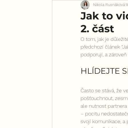
Nikola Rusnáková
1
Pro všechny ženy
Jak to vi
2. část
O tom, jak je důleži
předchozí článek “Jak
podporují, a zárove
HLÍDEJTE S
Často se stává, že ve
pošťouchnout, zesmě
ale nutnost partner
– pocitu nedostatečn
svojí komunikace, a