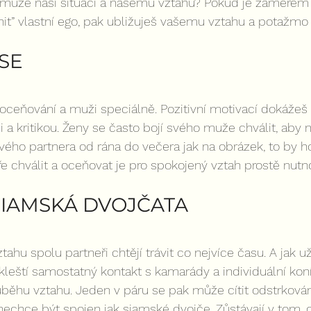
ůže naší situaci a našemu vztahu? Pokud je záměrem 
onit” vlastní ego, pak ubližuješ vašemu vztahu a potažmo
SE
ceňování a muži speciálně. Pozitivní motivací dokážeš 
 a kritikou. Ženy se často bojí svého muže chválit, aby 
ého partnera od rána do večera jak na obrázek, to by ho
e chválit a oceňovat je pro spokojený vztah prostě nutno
IAMSKÁ DVOJČATA
ahu spolu partneři chtějí trávit co nejvíce času. A jak už
leští samostatný kontakt s kamarády a individuální koní
ůběhu vztahu. Jeden v páru se pak může cítit odstrková
echce být spojen jak siamské dvojče. Zůstávají v tom, co