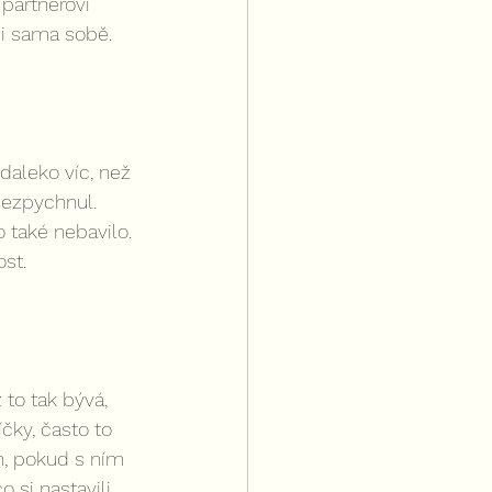
partnerovi 
 i sama sobě.
daleko víc, než 
nezpychnul. 
 také nebavilo. 
st.
 to tak bývá, 
čky, často to 
n, pokud s ním 
 si nastavili 