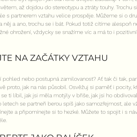
světem, až dojdou do stereotypu a ztráty touhy. Trochu si
ále s partnerem vztahu velice prospěje. Můžeme si o dr
a něj a ano, trochu se i bát. Pokud totiž cítíme alespoň n
é ohrožení, vždycky se snažíme víc a má to i pozitivní 
TE NA ZAČÁTKY VZTAHU
ní pohled nebo postupná zamilovanost? Ať tak či tak, par
ě proto, jak na nás působil. Osvěžuj si paměť i pocity, kte
 ti líbil, jak jsi měla motýly v břiše, jak jsi ho obdivoval
o letech se partneři berou spíš jako samozřejmost, ale vž
ejte a připomínejte si to hezké. Můžete to spojit i s náv
le.