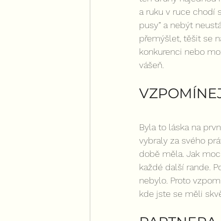
a ruku v ruce chodí 
pusy” a nebýt neust
přemýšlet, těšit se n
konkurenci nebo možn
vášeň.
VZPOMÍNEJ
Byla to láska na prv
vybraly za svého práv
době měla. Jak moc se
každé další rande. P
nebylo. Proto vzpomín
kde jste se měli skvě