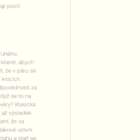
jí pocit 
ruhého. 
lienti, abych 
t, že v páru se 
krocích. 
dpovědnosti za 
když se to na 
věry? Klasická 
 až výsledek 
ení, že za 
takové úrovni 
tahu a staň se 