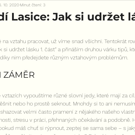
6. 10. 2020
Minut čtení: 3
dí Lasice: Jak si udržet 
té na vztahu pracovat, už víme snad všichni. Tentokrát r
 si udržet lásku 1. část” a přináším druhou várku tipů, kt
ň díky nim předejdete různým vztahovým problémům.
I ZÁMĚR
 vztazích vypouštíme různé slovní jedy, které mají za cíl
šnit nebo ho prostě seknout. Mnohdy si to ani nemusí
a shazovat velmi často pramení z nějakého našeho vlast
osti, stresu v práci, přehnaných očekávání a podobně. H
 pokud máš chuť si rýpnout, zeptej se sama sebe – s ja