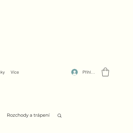
Přihlásit se
čky
Více
Rozchody a trápení