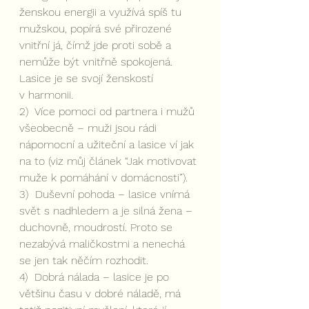
ženskou energii a využívá spíš tu 
mužskou, popírá své přirozené 
vnitřní já, čímž jde proti sobě a 
nemůže být vnitřně spokojená. 
Lasice je se svojí ženskostí 
v harmonii.
2)  Více pomoci od partnera i mužů 
všeobecně – muži jsou rádi 
nápomocní a užiteční a lasice ví jak 
na to (viz můj článek “Jak motivovat 
muže k pomáhání v domácnosti”).
3)  Duševní pohoda – lasice vnímá 
svět s nadhledem a je silná žena – 
duchovně, moudrostí. Proto se 
nezabývá maličkostmi a nenechá 
se jen tak něčím rozhodit. 
4)  Dobrá nálada – lasice je po 
většinu času v dobré náladě, má 