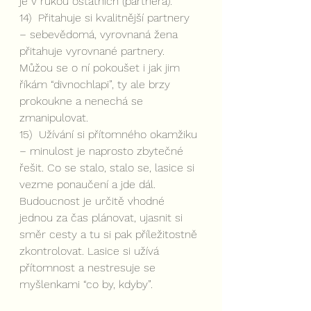
je v rukou ostatních (partnera).
14)  Přitahuje si kvalitnější partnery 
– sebevědomá, vyrovnaná žena 
přitahuje vyrovnané partnery. 
Můžou se o ní pokoušet i jak jim 
říkám “divnochlapi”, ty ale brzy 
prokoukne a nenechá se 
zmanipulovat.  
15)  Užívání si přítomného okamžiku 
– minulost je naprosto zbytečné 
řešit. Co se stalo, stalo se, lasice si 
vezme ponaučení a jde dál. 
Budoucnost je určitě vhodné 
jednou za čas plánovat, ujasnit si 
směr cesty a tu si pak příležitostně 
zkontrolovat. Lasice si užívá 
přítomnost a nestresuje se 
myšlenkami “co by, kdyby”.