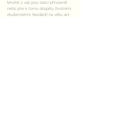
Mnohé z vás jsou lasicí přirozeně 
nebo jste k tomu dospěly životními 
zkušenostmi. Nezáleží na věku ani 
situaci, ve které se nacházíte - 
vnitřní změnu můžete začít 
kdykoliv, jen musíte chtít. Být ženou 
totiž není málo, je to naše jemná 
síla, kterou jen musíme umět využít 
v náš prospěch a nemusíme při 
tom soupeřit s muži ani se sebou 
navzájem. Každá jste jedinečná a 
každá můžete být “spokojenou 
lasicí”. Důvody, proč je to výhodnější 
už máte…