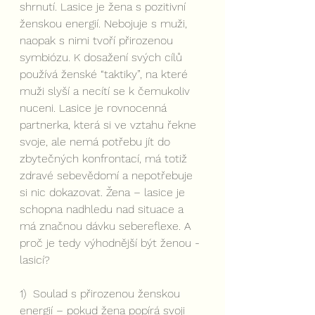
shrnutí. Lasice je žena s pozitivní 
ženskou energií. Nebojuje s muži, 
naopak s nimi tvoří přirozenou 
symbiózu. K dosažení svých cílů 
používá ženské “taktiky”, na které 
muži slyší a necítí se k čemukoliv 
nuceni. Lasice je rovnocenná 
partnerka, která si ve vztahu řekne 
svoje, ale nemá potřebu jít do 
zbytečných konfrontací, má totiž 
zdravé sebevědomí a nepotřebuje 
si nic dokazovat. Žena – lasice je 
schopna nadhledu nad situace a 
má značnou dávku sebereflexe. A 
proč je tedy výhodnější být ženou - 
lasicí? 
1)  Soulad s přirozenou ženskou 
energií – pokud žena popírá svoji 