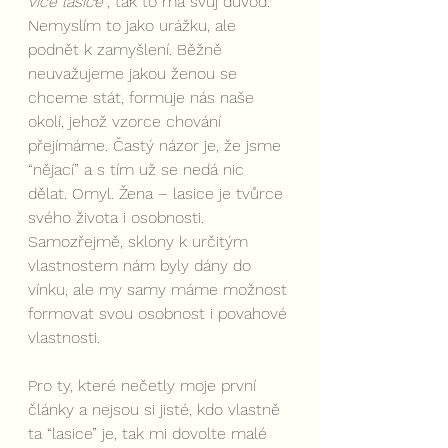
více lasice
”, tak to má svůj důvod. 
Nemyslím to jako urážku, ale 
podnět k zamyšlení. Běžně 
neuvažujeme jakou ženou se 
chceme stát, formuje nás naše 
okolí, jehož vzorce chování 
přejímáme. Častý názor je, že jsme 
“nějací” a s tím už se nedá nic 
dělat. Omyl. Žena – lasice je tvůrce 
svého života i osobnosti. 
Samozřejmě, sklony k určitým 
vlastnostem nám byly dány do 
vínku, ale my samy máme možnost 
formovat svou osobnost i povahové 
vlastnosti. 
Pro ty, které nečetly moje první 
články a nejsou si jisté, kdo vlastně 
ta “lasice” je, tak mi dovolte malé 