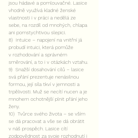
jsou hádavé a pomlouvačné. Lasice 
vhodně využívá kladné ženské 
vlastnosti i v práci a nedělá ze 
sebe, na rozdíl od mnohých, chlapa 
ani pomstychtivou slepici. 
8)  Intuice – napojení na vnitřní já 
probudí intuici, která pomůže 
v rozhodování a správném 
směrování, a to i v otázkách vztahu.
9)  Snažší dosahování cílů – lasice 
svá přání prezentuje nenásilnou 
formou, její síla tkví v jemnosti a 
trpělivosti. Muž se necítí nucen a je 
mnohem ochotnější plnit přání jeho 
ženy.
10)  Tvůrce svého života – se vším 
se dá pracovat a vše se dá obrátit 
v náš prospěch. Lasice cítí 
zodpovědnost za svoje rozhodnutí i 