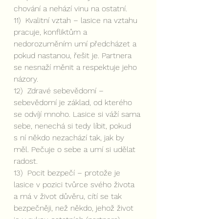
chování a nehází vinu na ostatní. 
11)  Kvalitní vztah – lasice na vztahu 
pracuje, konfliktům a 
nedorozuměním umí předcházet a 
pokud nastanou, řešit je. Partnera 
se nesnaží měnit a respektuje jeho 
názory. 
12)  Zdravé sebevědomí – 
sebevědomí je základ, od kterého 
se odvíjí mnoho. Lasice si váží sama 
sebe, nenechá si tedy líbit, pokud 
s ní někdo nezachází tak, jak by 
měl. Pečuje o sebe a umí si udělat 
radost.
13)  Pocit bezpečí – protože je 
lasice v pozici tvůrce svého života 
a má v život důvěru, cítí se tak 
bezpečněji, než někdo, jehož život 