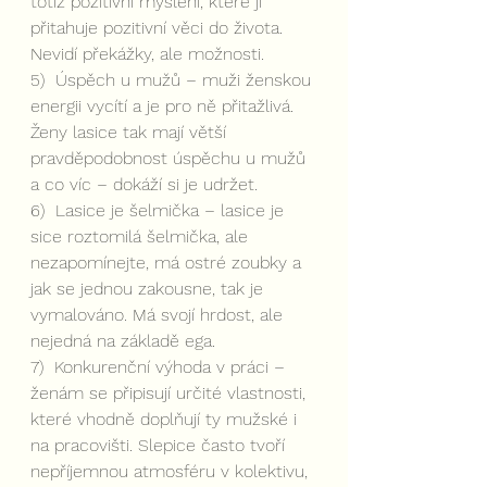
totiž pozitivní myšlení, které jí 
přitahuje pozitivní věci do života. 
Nevidí překážky, ale možnosti.
5)  Úspěch u mužů – muži ženskou 
energii vycítí a je pro ně přitažlivá. 
Ženy lasice tak mají větší 
pravděpodobnost úspěchu u mužů 
a co víc – dokáží si je udržet. 
6)  Lasice je šelmička – lasice je 
sice roztomilá šelmička, ale 
nezapomínejte, má ostré zoubky a 
jak se jednou zakousne, tak je 
vymalováno. Má svojí hrdost, ale 
nejedná na základě ega. 
7)  Konkurenční výhoda v práci – 
ženám se připisují určité vlastnosti, 
které vhodně doplňují ty mužské i 
na pracovišti. Slepice často tvoří 
nepříjemnou atmosféru v kolektivu, 